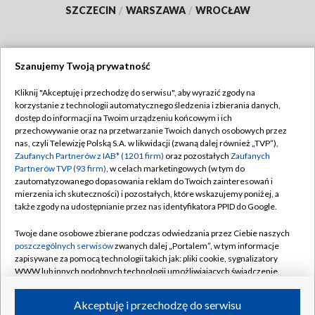
SZCZECIN
/
WARSZAWA
/
WROCŁAW
Szanujemy Twoją prywatność
Dołącz do nas:
Kliknij "Akceptuję i przechodzę do serwisu", aby wyrazić zgody na
korzystanie z technologii automatycznego śledzenia i zbierania danych,
TVP
dostęp do informacji na Twoim urządzeniu końcowym i ich
Abonament TVP
przechowywanie oraz na przetwarzanie Twoich danych osobowych przez
Regulamin TVP
nas, czyli Telewizję Polską S.A. w likwidacji (zwaną dalej również „TVP”),
Emisja w TVP
Zaufanych Partnerów z IAB* (1201 firm)
oraz pozostałych
Zaufanych
Polityka prywatności
Partnerów TVP (93 firm)
, w celach marketingowych (w tym do
Centrum informacji TVP
Moje zgody
zautomatyzowanego dopasowania reklam do Twoich zainteresowań i
mierzenia ich skuteczności) i pozostałych, które wskazujemy poniżej, a
Naziemna Telewizja Cyfrowa
Pomoc
także zgody na udostępnianie przez nas identyfikatora PPID do Google.
Sklep TVP
Biuro reklamy
Twoje dane osobowe zbierane podczas odwiedzania przez Ciebie naszych
Rada Programowa
poszczególnych serwisów
zwanych dalej „Portalem”, w tym informacje
Kontakt
zapisywane za pomocą technologii takich jak: pliki cookie, sygnalizatory
System NOS
WWW lub innych podobnych technologii umożliwiających świadczenie
dopasowanych i bezpiecznych usług, personalizację treści oraz reklam,
Informacje o nadawcy
Kanały
udostępnianie funkcji mediów społecznościowych oraz analizowanie
Akceptuję i przechodzę do serwisu
ruchu w Internecie.
Program dla prasy