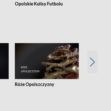
Opolskie Kulisy Futbolu
Złote chwile
sportu
Róże Opolszczyzny
Czas report