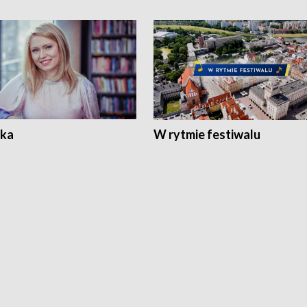
ka
W rytmie festiwalu