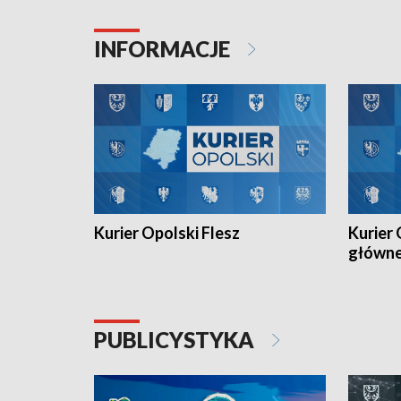
Juniorów Młodszych w kolarstwie
Otwartyc
torowym.
plażowej
INFORMACJE
meczu Ko
Kurier Opolski Flesz
Kurier 
główn
PUBLICYSTYKA