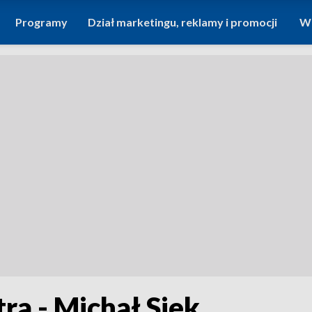
Programy
Dział marketingu, reklamy i promocji
Wi
ra - Michał Siek