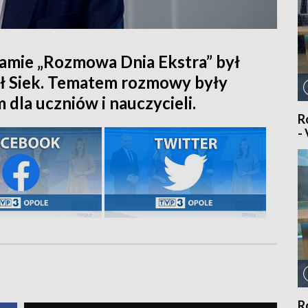
amie „Rozmowa Dnia Ekstra” był
ł Siek. Tematem rozmowy były
la uczniów i nauczycieli.
R
-
R