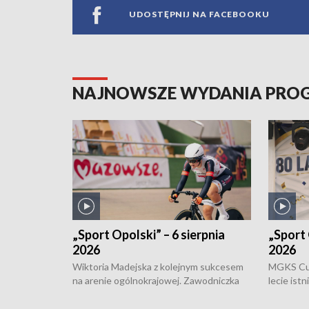
UDOSTĘPNIJ NA FACEBOOKU
NAJNOWSZE WYDANIA PR
„Sport Opolski” – 6 sierpnia
„Sport 
2026
2026
Wiktoria Madejska z kolejnym sukcesem
MGKS Cuk
na arenie ogólnokrajowej. Zawodniczka
lecie ist
Klubu Kolarskiego Ziemia Brzeska
odbył się
została podwójna Mistrzynią Polski
również o