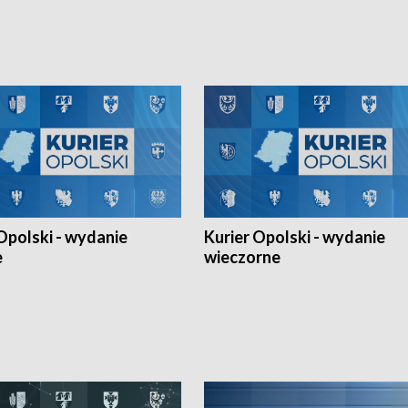
h Mistrzostw w siatkówce
w ramach Ligi Narodów. Rywalizacja
 amatorów w Opolu oraz o
odbyła się w węgierskim Szolnok.
lejarza Opole. Zapraszamy!
Opolski - wydanie
Kurier Opolski - wydanie
e
wieczorne