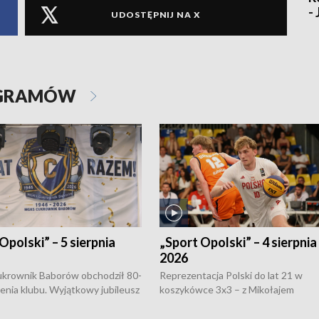
-
UDOSTĘPNIJ NA X
OGRAMÓW
Opolski” – 5 sierpnia
„Sport Opolski” – 4 sierpnia
2026
rownik Baborów obchodził 80-
Reprezentacja Polski do lat 21 w
nienia klubu. Wyjątkowy jubileusz
koszykówce 3x3 – z Mikołajem
 na sportowo. W programie
Kowalczykiem z opolskiego AZS-u 
 turnieju eliminacyjnym
składzie - wygrała dwa z trzech tur