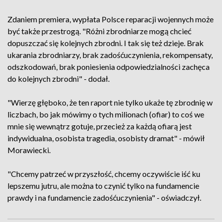
Zdaniem premiera, wypłata Polsce reparacji wojennych może
być także przestrogą. "Różni zbrodniarze mogą chcieć
dopuszczać się kolejnych zbrodni. I tak się też dzieje. Brak
ukarania zbrodniarzy, brak zadośćuczynienia, rekompensaty,
odszkodowań, brak poniesienia odpowiedzialności zachęca
do kolejnych zbrodni" - dodał.
"Wierzę głęboko, że ten raport nie tylko ukaże tę zbrodnię w
liczbach, bo jak mówimy o tych milionach (ofiar) to coś we
mnie się wewnątrz gotuje, przecież za każdą ofiarą jest
indywidualna, osobista tragedia, osobisty dramat" - mówił
Morawiecki.
"Chcemy patrzeć w przyszłość, chcemy oczywiście iść ku
lepszemu jutru, ale można to czynić tylko na fundamencie
prawdy i na fundamencie zadośćuczynienia" - oświadczył.