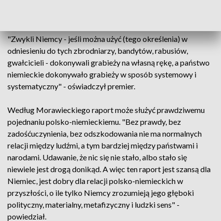
monstrualnych rozmiarów przez zwykłych Niemców, zwykłe
niemieckie rodziny" - wskazał.
"Zwykli Niemcy - jeśli można użyć (tego określenia) w
odniesieniu do tych zbrodniarzy, bandytów, rabusiów,
gwałcicieli - dokonywali grabieży na własną rękę, a państwo
niemieckie dokonywało grabieży w sposób systemowy i
systematyczny" - oświadczył premier.
Według Morawieckiego raport może służyć prawdziwemu
pojednaniu polsko-niemieckiemu. "Bez prawdy, bez
zadośćuczynienia, bez odszkodowania nie ma normalnych
relacji między ludźmi, a tym bardziej między państwami i
narodami. Udawanie, że nic się nie stało, albo stało się
niewiele jest drogą donikąd. A więc ten raport jest szansą dla
Niemiec, jest dobry dla relacji polsko-niemieckich w
przyszłości, o ile tylko Niemcy zrozumieją jego głęboki
polityczny, materialny, metafizyczny i ludzki sens" -
powiedział.