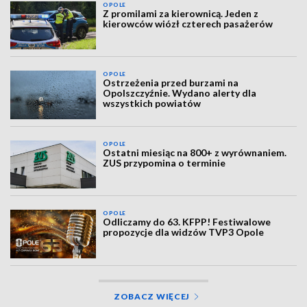
OPOLE
Z promilami za kierownicą. Jeden z
kierowców wiózł czterech pasażerów
OPOLE
Ostrzeżenia przed burzami na
Opolszczyźnie. Wydano alerty dla
wszystkich powiatów
OPOLE
Ostatni miesiąc na 800+ z wyrównaniem.
ZUS przypomina o terminie
OPOLE
Odliczamy do 63. KFPP! Festiwalowe
propozycje dla widzów TVP3 Opole
ZOBACZ WIĘCEJ