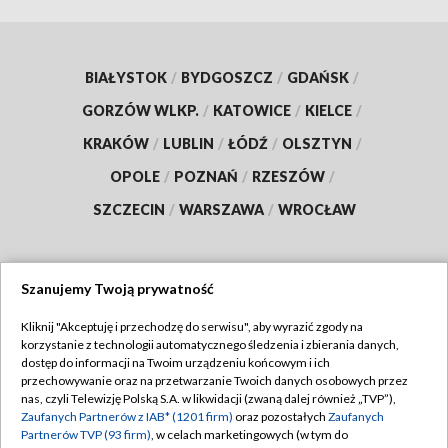
BIAŁYSTOK
/
BYDGOSZCZ
/
GDAŃSK
/
GORZÓW WLKP.
/
KATOWICE
/
KIELCE
/
KRAKÓW
/
LUBLIN
/
ŁÓDŹ
/
OLSZTYN
/
OPOLE
/
POZNAŃ
/
RZESZÓW
/
SZCZECIN
/
WARSZAWA
/
WROCŁAW
Szanujemy Twoją prywatność
Dołącz do nas:
Kliknij "Akceptuję i przechodzę do serwisu", aby wyrazić zgody na
korzystanie z technologii automatycznego śledzenia i zbierania danych,
TVP
dostęp do informacji na Twoim urządzeniu końcowym i ich
Abonament TVP
przechowywanie oraz na przetwarzanie Twoich danych osobowych przez
Regulamin TVP
nas, czyli Telewizję Polską S.A. w likwidacji (zwaną dalej również „TVP”),
Emisja w TVP
Polityka prywatności
Zaufanych Partnerów z IAB* (1201 firm)
oraz pozostałych
Zaufanych
Partnerów TVP (93 firm)
, w celach marketingowych (w tym do
Centrum informacji TVP