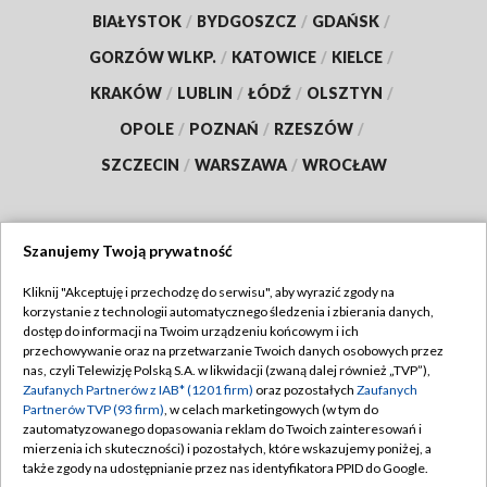
BIAŁYSTOK
/
BYDGOSZCZ
/
GDAŃSK
/
GORZÓW WLKP.
/
KATOWICE
/
KIELCE
/
KRAKÓW
/
LUBLIN
/
ŁÓDŹ
/
OLSZTYN
/
OPOLE
/
POZNAŃ
/
RZESZÓW
/
SZCZECIN
/
WARSZAWA
/
WROCŁAW
Szanujemy Twoją prywatność
Dołącz do nas:
Kliknij "Akceptuję i przechodzę do serwisu", aby wyrazić zgody na
korzystanie z technologii automatycznego śledzenia i zbierania danych,
TVP
dostęp do informacji na Twoim urządzeniu końcowym i ich
Abonament TVP
przechowywanie oraz na przetwarzanie Twoich danych osobowych przez
Regulamin TVP
nas, czyli Telewizję Polską S.A. w likwidacji (zwaną dalej również „TVP”),
Emisja w TVP
Zaufanych Partnerów z IAB* (1201 firm)
oraz pozostałych
Zaufanych
Polityka prywatności
Partnerów TVP (93 firm)
, w celach marketingowych (w tym do
Centrum informacji TVP
Moje zgody
zautomatyzowanego dopasowania reklam do Twoich zainteresowań i
mierzenia ich skuteczności) i pozostałych, które wskazujemy poniżej, a
Naziemna Telewizja Cyfrowa
Pomoc
także zgody na udostępnianie przez nas identyfikatora PPID do Google.