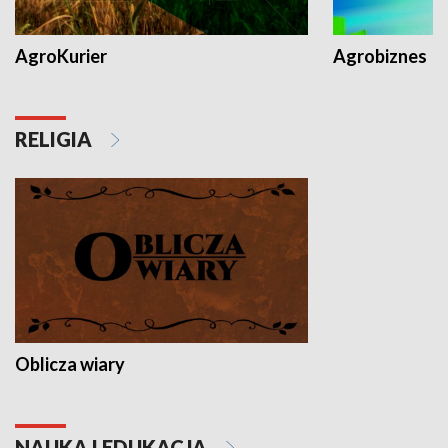
AgroKurier
Agrobiznes
RELIGIA
Oblicza wiary
NAUKA I EDUKACJA