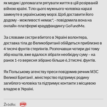
як медик і допомагати рятувати життя в цій розірваній
війною країні. Тіло цього мужнього чоловіка наразі
замкнуте в українському морзі. Щоб доставити його
додому - можливості немає", - повідомила вона на
онлайн-платформі краудфандингу GoFundMe.
За словами сестри вбитого в Україні волонтера,
доставка тіла до Великобританії обійдеться приблизно в
4 тисячі фунтів стерлінгів. Розпочавши чотири дні тому
збір коштів, вже вдалося зібрати необхідну суму – на
ранок 1-го вересня зібрано більше 6,3 тисячі. фунтів.
Як Польському агенству преси повідомив речник МЗС
Великої Британії , міністерство підтримує родину
загиблого чоловіка та підтримує контакти з місцевою
владою в Україні.
Źródło: