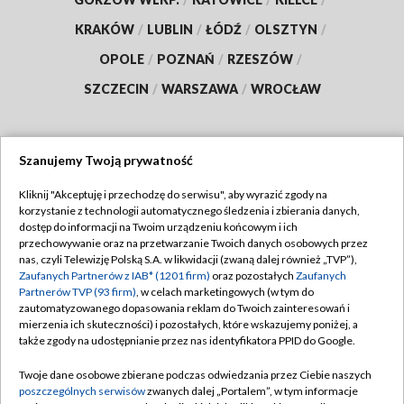
KRAKÓW
/
LUBLIN
/
ŁÓDŹ
/
OLSZTYN
/
OPOLE
/
POZNAŃ
/
RZESZÓW
/
SZCZECIN
/
WARSZAWA
/
WROCŁAW
Szanujemy Twoją prywatność
Dołącz do nas:
Kliknij "Akceptuję i przechodzę do serwisu", aby wyrazić zgody na
korzystanie z technologii automatycznego śledzenia i zbierania danych,
TVP
dostęp do informacji na Twoim urządzeniu końcowym i ich
Abonament TVP
przechowywanie oraz na przetwarzanie Twoich danych osobowych przez
Regulamin TVP
nas, czyli Telewizję Polską S.A. w likwidacji (zwaną dalej również „TVP”),
Emisja w TVP
Zaufanych Partnerów z IAB* (1201 firm)
oraz pozostałych
Zaufanych
Polityka prywatności
Partnerów TVP (93 firm)
, w celach marketingowych (w tym do
Centrum informacji TVP
Moje zgody
zautomatyzowanego dopasowania reklam do Twoich zainteresowań i
mierzenia ich skuteczności) i pozostałych, które wskazujemy poniżej, a
Naziemna Telewizja Cyfrowa
Pomoc
także zgody na udostępnianie przez nas identyfikatora PPID do Google.
Sklep TVP
Biuro reklamy
Twoje dane osobowe zbierane podczas odwiedzania przez Ciebie naszych
Rada Programowa
poszczególnych serwisów
zwanych dalej „Portalem”, w tym informacje
Kontakt