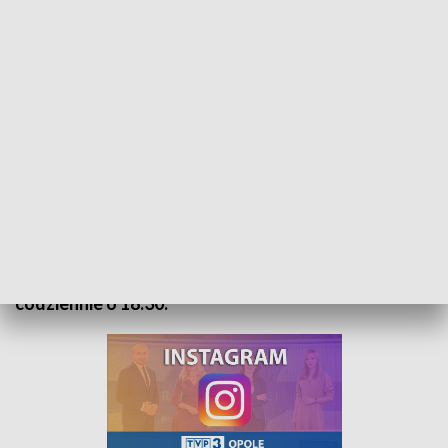
Kurier Opolski - wydanie główne – 31 sierpnia 2022
„Kurier Opolski” to codzienna porcja informacji o
najważniejszych wydarzeniach w regionie. Na
główne wydanie zapraszamy do TVP3 Opole
codziennie o 18:30.