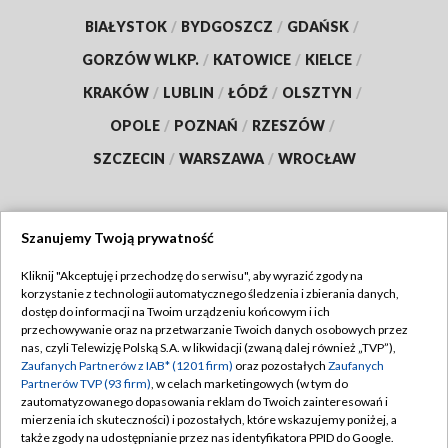
BIAŁYSTOK
/
BYDGOSZCZ
/
GDAŃSK
/
GORZÓW WLKP.
/
KATOWICE
/
KIELCE
/
KRAKÓW
/
LUBLIN
/
ŁÓDŹ
/
OLSZTYN
/
OPOLE
/
POZNAŃ
/
RZESZÓW
/
SZCZECIN
/
WARSZAWA
/
WROCŁAW
Szanujemy Twoją prywatność
Dołącz do nas:
Kliknij "Akceptuję i przechodzę do serwisu", aby wyrazić zgody na
korzystanie z technologii automatycznego śledzenia i zbierania danych,
TVP
dostęp do informacji na Twoim urządzeniu końcowym i ich
Abonament TVP
przechowywanie oraz na przetwarzanie Twoich danych osobowych przez
Regulamin TVP
nas, czyli Telewizję Polską S.A. w likwidacji (zwaną dalej również „TVP”),
Emisja w TVP
Zaufanych Partnerów z IAB* (1201 firm)
oraz pozostałych
Zaufanych
Polityka prywatności
Partnerów TVP (93 firm)
, w celach marketingowych (w tym do
Centrum informacji TVP
Moje zgody
zautomatyzowanego dopasowania reklam do Twoich zainteresowań i
mierzenia ich skuteczności) i pozostałych, które wskazujemy poniżej, a
Naziemna Telewizja Cyfrowa
Pomoc
także zgody na udostępnianie przez nas identyfikatora PPID do Google.