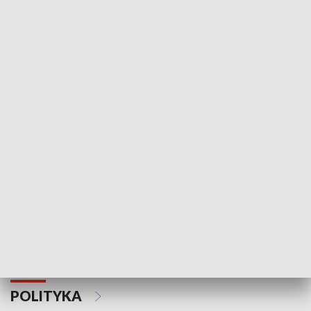
Wejściówka
Zakładka
MNIEJSZOŚCI
Schlesien Journal
POLITYKA