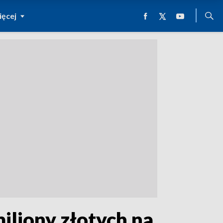
ęcej
iliony złotych na