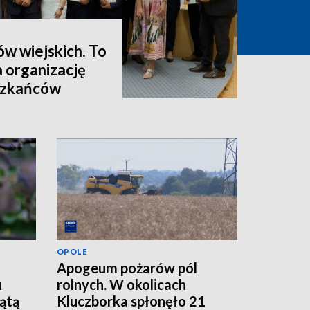
ów wiejskich. To
a organizację
eszkańców
OPOLE
Apogeum pożarów pól
u
rolnych. W okolicach
iątą
Kluczborka spłonęło 21