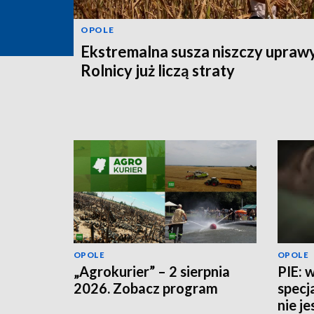
OPOLE
Ekstremalna susza niszczy uprawy
Rolnicy już liczą straty
OPOLE
OPOLE
„Agrokurier” – 2 sierpnia
PIE: 
2026. Zobacz program
specj
nie j