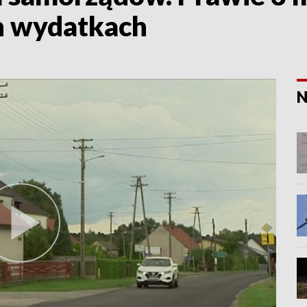
h wydatkach
N