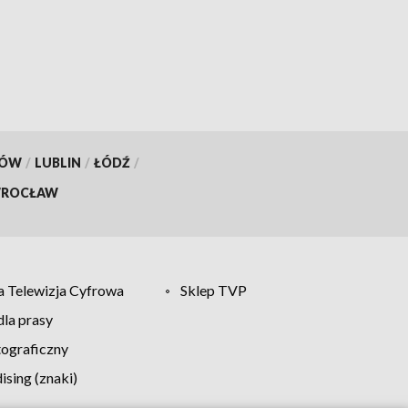
hektarów
KÓW
/
LUBLIN
/
ŁÓDŹ
/
ROCŁAW
 Telewizja Cyfrowa
Sklep TVP
la prasy
tograficzny
sing (znaki)