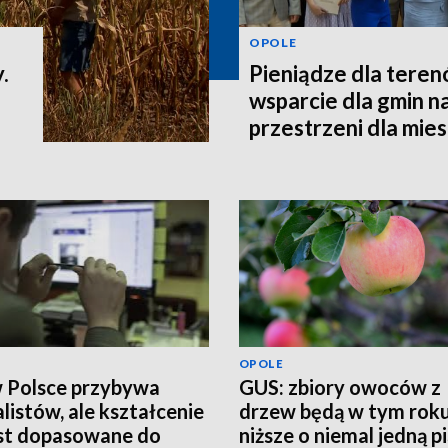
OPOLE
.
Pieniądze dla teren
wsparcie dla gmin n
przestrzeni dla mi
OPOLE
w Polsce przybywa
GUS: zbiory owoców z
alistów, ale kształcenie
drzew będą w tym rok
est dopasowane do
niższe o niemal jedną p