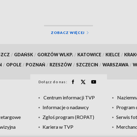
eb rynku pracy
ZOBACZ WIĘCEJ
SZCZ
/
GDAŃSK
/
GORZÓW WLKP.
/
KATOWICE
/
KIELCE
/
KRA
N
/
OPOLE
/
POZNAŃ
/
RZESZÓW
/
SZCZECIN
/
WARSZAWA
/
W
Dołącz do nas:
Centrum informacji TVP
Naziemna
Informacje o nadawcy
Program d
zetargowe
Zgłoś program (ROPAT)
Serwis fo
wizyjna
Kariera w TVP
Merchandi