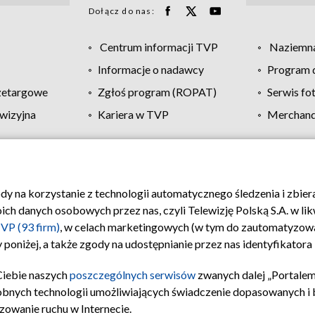
Dołącz do nas:
Centrum informacji TVP
Naziemna
Informacje o nadawcy
Program d
zetargowe
Zgłoś program (ROPAT)
Serwis fo
wizyjna
Kariera w TVP
Merchandi
Polityka prywatności
Moje zgody
Pomoc
Biuro re
ody na korzystanie z technologii automatycznego śledzenia i zbie
 danych osobowych przez nas, czyli Telewizję Polską S.A. w likw
VP (93 firm)
, w celach marketingowych (w tym do zautomatyzow
 poniżej, a także zgody na udostępnianie przez nas identyfikator
Ciebie naszych
poszczególnych serwisów
zwanych dalej „Portalem
obnych technologii umożliwiających świadczenie dopasowanych i be
zowanie ruchu w Internecie.