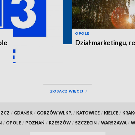
OPOLE
ole
Dział marketingu, re
ZOBACZ WIĘCEJ
SZCZ
/
GDAŃSK
/
GORZÓW WLKP.
/
KATOWICE
/
KIELCE
/
KRA
N
/
OPOLE
/
POZNAŃ
/
RZESZÓW
/
SZCZECIN
/
WARSZAWA
/
W