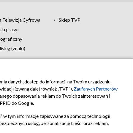
 Telewizja Cyfrowa
Sklep TVP
la prasy
tograficzny
sing (znaki)
klamy
Kontakt
rania danych, dostęp do informacji na Twoim urządzeniu
idacji (zwaną dalej również „TVP”),
Zaufanych Partnerów
anego dopasowania reklam do Twoich zainteresowań i
a PPID do Google.
”, w tym informacje zapisywane za pomocą technologii
zpiecznych usług, personalizację treści oraz reklam,