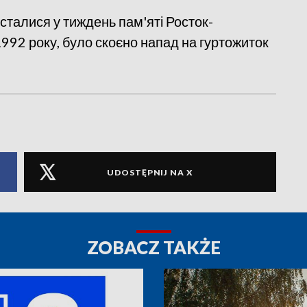
сталися у тиждень пам'яті Росток-
 1992 року, було скоєно напад на гуртожиток
UDOSTĘPNIJ NA X
ZOBACZ TAKŻE