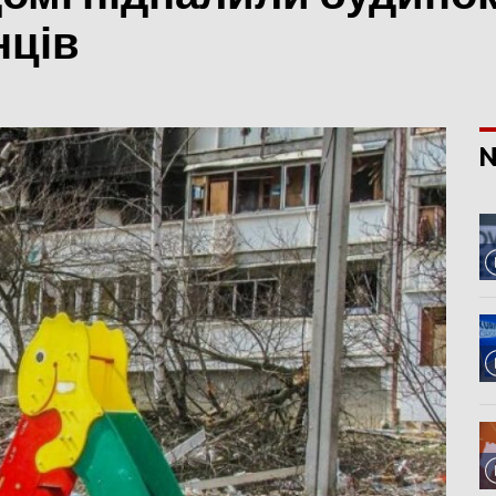
нців
N