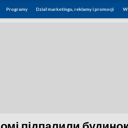
Programy
Dział marketingu, reklamy i promocji
Wi
домі підпалили будинок