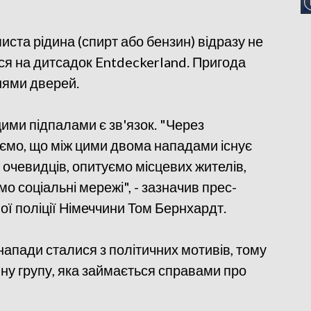
ста рідина (спирт або бензин) відразу не
вся на дитсадок Entdeckerland. Пригода
ями дверей.
ими підпалами є зв'язок. "Через
аємо, що між цими двома нападами існує
 очевидців, опитуємо місцевих жителів,
о соціальні мережі", - зазначив прес-
ї поліції Німеччини Том Бернхардт.
напади сталися з політичних мотивів, тому
ну групу, яка займається справами про