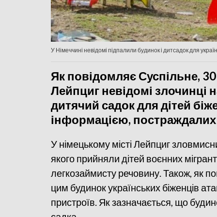
У Німеччині невідомі підпалили будинок і дитсадок для украї
Як повідомляє Суспільне, 30
Лейпциг невідомі злочинці н
дитячий садок для дітей біж
інформацією, постраждалих
У німецькому місті Лейпциг зловмисн
якого прийняли дітей воєнних мігранті
легкозаймисту речовину. Також, як по
цим будинок українських біженців ат
пристроїв. Як зазначається, що будин
садка.