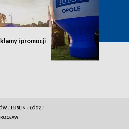
klamy i promocji
KÓW
/
LUBLIN
/
ŁÓDŹ
/
ROCŁAW