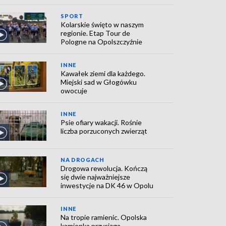
SPORT
Kolarskie święto w naszym
regionie. Etap Tour de
Pologne na Opolszczyźnie
INNE
Kawałek ziemi dla każdego.
Miejski sad w Głogówku
owocuje
INNE
Psie ofiary wakacji. Rośnie
liczba porzuconych zwierząt
NA DROGACH
Drogowa rewolucja. Kończą
się dwie najważniejsze
inwestycje na DK 46 w Opolu
INNE
Na tropie ramienic. Opolska
kamionka przyciąga