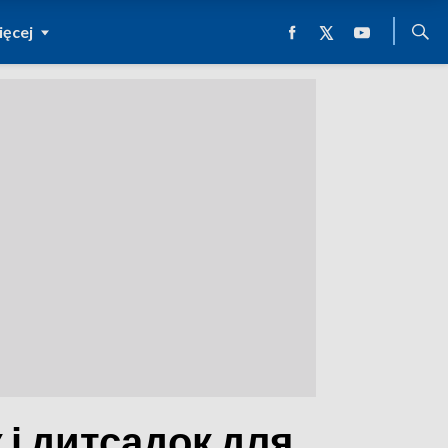
ęcej
 і дитсадок для