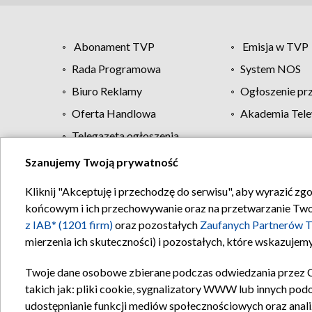
Abonament TVP
Emisja w TVP
Rada Programowa
System NOS
Biuro Reklamy
Ogłoszenie pr
Oferta Handlowa
Akademia Tele
Telegazeta ogłoszenia
Szanujemy Twoją prywatność
Regulamin TVP
Kliknij "Akceptuję i przechodzę do serwisu", aby wyrazić zg
końcowym i ich przechowywanie oraz na przetwarzanie Twoich
z IAB* (1201 firm)
oraz pozostałych
Zaufanych Partnerów T
mierzenia ich skuteczności) i pozostałych, które wskazujemy
Twoje dane osobowe zbierane podczas odwiedzania przez 
takich jak: pliki cookie, sygnalizatory WWW lub innych pod
udostępnianie funkcji mediów społecznościowych oraz anali