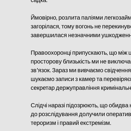
Ймовірно, розлита паліями легкозайми
загорілася, тому вогонь не перекину
завершилася незначними ушкодженн
Правоохоронці припускають, що між ц
просторову близькість ми не виключ
зв'язок. Зараз ми вивчаємо свідчення
шукаємо записи з камер та перевіряєм
секретар держуправління кримінально
Слідчі наразі підозрюють, що обидва 
до розслідування долучили оператив
тероризм і правий екстремізм.