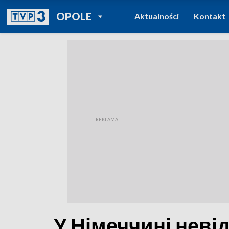
POWRÓT DO
OPOLE
Aktualności
Kontakt
TVP REGIONY
У Німеччині неві