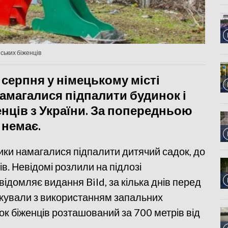
нських біженців
 серпня у німецькому місті
амагалися підпалити будинок і
енців з України. За попередньою
 немає.
ики намагалися підпалити дитячий садок, до
в. Невідомі розлили на підлозі
відомляє видання Bild, за кілька днів перед
акували з використанням запальних
ок біженців розташований за 700 метрів від