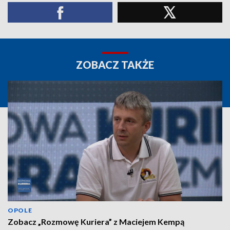
ZOBACZ TAKŻE
OPOLE
Zobacz „Rozmowę Kuriera” z Maciejem Kempą