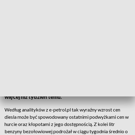
(fot. Sean Gallup / Staff / Getty Images)
W ostatnich dniach sierpnia, w porównaniu do
sytuacji cenowej sprzed tygodnia, notowany jest
wzrost cen oleju napędowego. Za litr tego paliwa
trzeba zapłacić średnio 7,69 zł, a to o 43 grosze
więcej niż tydzień temu.
Według analityków z e-petrol.pl tak wyraźny wzrost cen
diesla może być spowodowany ostatnimi podwyżkami cen w
hurcie oraz kłopotami z jego dostępnością. Z kolei litr
benzyny bezołowiowej podrożał w ciągu tygodnia średnio o