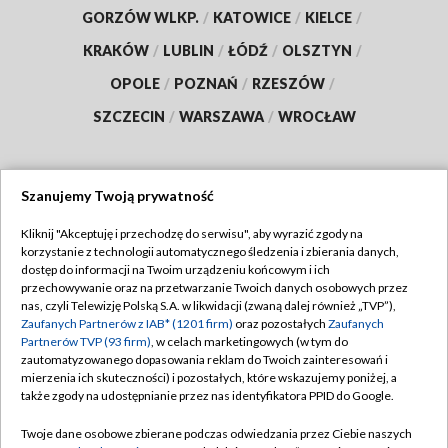
GORZÓW WLKP.
/
KATOWICE
/
KIELCE
/
KRAKÓW
/
LUBLIN
/
ŁÓDŹ
/
OLSZTYN
/
OPOLE
/
POZNAŃ
/
RZESZÓW
/
SZCZECIN
/
WARSZAWA
/
WROCŁAW
Szanujemy Twoją prywatność
Dołącz do nas:
Kliknij "Akceptuję i przechodzę do serwisu", aby wyrazić zgody na
korzystanie z technologii automatycznego śledzenia i zbierania danych,
TVP
dostęp do informacji na Twoim urządzeniu końcowym i ich
Abonament TVP
przechowywanie oraz na przetwarzanie Twoich danych osobowych przez
Regulamin TVP
nas, czyli Telewizję Polską S.A. w likwidacji (zwaną dalej również „TVP”),
Emisja w TVP
Polityka prywatności
Zaufanych Partnerów z IAB* (1201 firm)
oraz pozostałych
Zaufanych
Partnerów TVP (93 firm)
, w celach marketingowych (w tym do
Centrum informacji TVP
Moje zgody
zautomatyzowanego dopasowania reklam do Twoich zainteresowań i
mierzenia ich skuteczności) i pozostałych, które wskazujemy poniżej, a
Naziemna Telewizja Cyfrowa
Pomoc
także zgody na udostępnianie przez nas identyfikatora PPID do Google.
Sklep TVP
Biuro reklamy
Twoje dane osobowe zbierane podczas odwiedzania przez Ciebie naszych