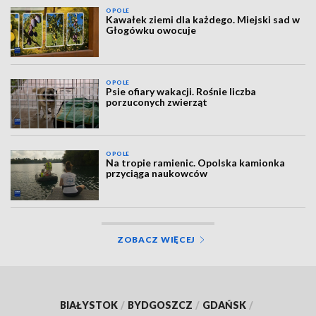
OPOLE
Kawałek ziemi dla każdego. Miejski sad w
Głogówku owocuje
OPOLE
Psie ofiary wakacji. Rośnie liczba
porzuconych zwierząt
OPOLE
Na tropie ramienic. Opolska kamionka
przyciąga naukowców
ZOBACZ WIĘCEJ
BIAŁYSTOK
/
BYDGOSZCZ
/
GDAŃSK
/