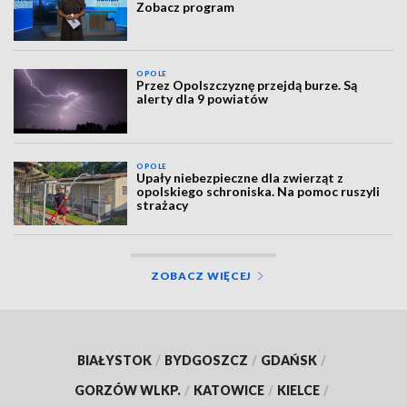
Zobacz program
OPOLE
Przez Opolszczyznę przejdą burze. Są
alerty dla 9 powiatów
OPOLE
Upały niebezpieczne dla zwierząt z
opolskiego schroniska. Na pomoc ruszyli
strażacy
ZOBACZ WIĘCEJ
BIAŁYSTOK
/
BYDGOSZCZ
/
GDAŃSK
/
GORZÓW WLKP.
/
KATOWICE
/
KIELCE
/