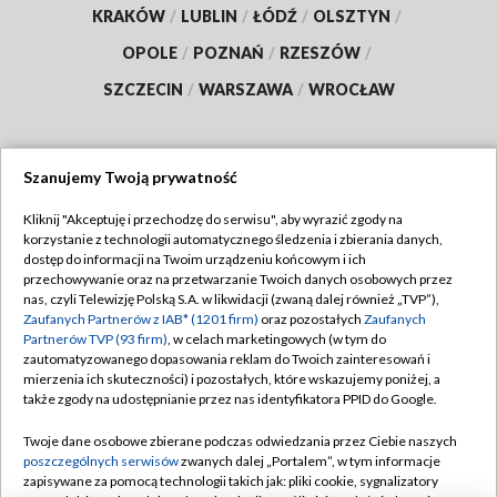
KRAKÓW
/
LUBLIN
/
ŁÓDŹ
/
OLSZTYN
/
OPOLE
/
POZNAŃ
/
RZESZÓW
/
SZCZECIN
/
WARSZAWA
/
WROCŁAW
Szanujemy Twoją prywatność
Dołącz do nas:
Kliknij "Akceptuję i przechodzę do serwisu", aby wyrazić zgody na
korzystanie z technologii automatycznego śledzenia i zbierania danych,
TVP
dostęp do informacji na Twoim urządzeniu końcowym i ich
Abonament TVP
przechowywanie oraz na przetwarzanie Twoich danych osobowych przez
Regulamin TVP
nas, czyli Telewizję Polską S.A. w likwidacji (zwaną dalej również „TVP”),
Emisja w TVP
Zaufanych Partnerów z IAB* (1201 firm)
oraz pozostałych
Zaufanych
Polityka prywatności
Partnerów TVP (93 firm)
, w celach marketingowych (w tym do
Centrum informacji TVP
Moje zgody
zautomatyzowanego dopasowania reklam do Twoich zainteresowań i
mierzenia ich skuteczności) i pozostałych, które wskazujemy poniżej, a
Naziemna Telewizja Cyfrowa
Pomoc
także zgody na udostępnianie przez nas identyfikatora PPID do Google.
Sklep TVP
Biuro reklamy
Twoje dane osobowe zbierane podczas odwiedzania przez Ciebie naszych
Rada Programowa
poszczególnych serwisów
zwanych dalej „Portalem”, w tym informacje
Kontakt
zapisywane za pomocą technologii takich jak: pliki cookie, sygnalizatory
System NOS