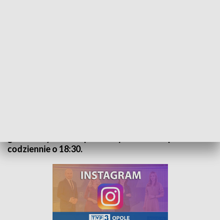
Kurier Opolski - wydanie główne – 29 sierpienia 2022
„Kurier Opolski” to codzienna porcja informacji o
najważniejszych wydarzeniach w regionie. Na
główne wydanie zapraszamy do TVP3 Opole
codziennie o 18:30.