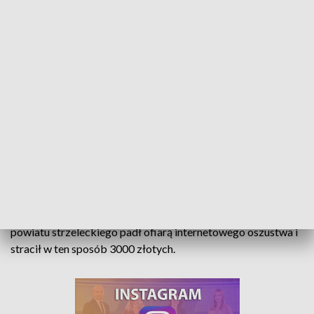
Ciśnieniomierz za 3 tysiące złotych. Oszuści nie dają za wygraną
To był z pewnością najdroższy ciśnieniomierz na rynku. A
koszt niestety poniósł nie kupujący, a sprzedający. Za
pomocą portalu ogłoszeniowego 56-letni mieszkaniec
powiatu strzeleckiego padł ofiarą internetowego oszustwa i
stracił w ten sposób 3000 złotych.