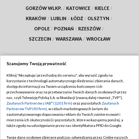
GORZÓW WLKP.
/
KATOWICE
/
KIELCE
/
KRAKÓW
/
LUBLIN
/
ŁÓDŹ
/
OLSZTYN
/
OPOLE
/
POZNAŃ
/
RZESZÓW
/
SZCZECIN
/
WARSZAWA
/
WROCŁAW
Szanujemy Twoją prywatność
Dołącz do nas:
Kliknij "Akceptuję i przechodzę do serwisu", aby wyrazić zgody na
korzystanie z technologii automatycznego śledzenia i zbierania danych,
TVP
dostęp do informacji na Twoim urządzeniu końcowym i ich
Abonament TVP
przechowywanie oraz na przetwarzanie Twoich danych osobowych przez
Regulamin TVP
nas, czyli Telewizję Polską S.A. w likwidacji (zwaną dalej również „TVP”),
Emisja w TVP
Zaufanych Partnerów z IAB* (1201 firm)
oraz pozostałych
Zaufanych
Polityka prywatności
Partnerów TVP (93 firm)
, w celach marketingowych (w tym do
Centrum informacji TVP
Moje zgody
zautomatyzowanego dopasowania reklam do Twoich zainteresowań i
mierzenia ich skuteczności) i pozostałych, które wskazujemy poniżej, a
Naziemna Telewizja Cyfrowa
Pomoc
także zgody na udostępnianie przez nas identyfikatora PPID do Google.
Sklep TVP
Biuro reklamy
Twoje dane osobowe zbierane podczas odwiedzania przez Ciebie naszych