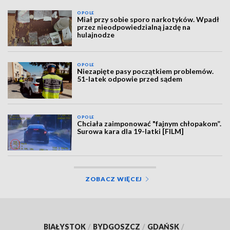
OPOLE
Miał przy sobie sporo narkotyków. Wpadł
przez nieodpowiedzialną jazdę na
hulajnodze
OPOLE
Niezapięte pasy początkiem problemów.
51-latek odpowie przed sądem
OPOLE
Chciała zaimponować "fajnym chłopakom”.
Surowa kara dla 19-latki [FILM]
ZOBACZ WIĘCEJ
BIAŁYSTOK
/
BYDGOSZCZ
/
GDAŃSK
/