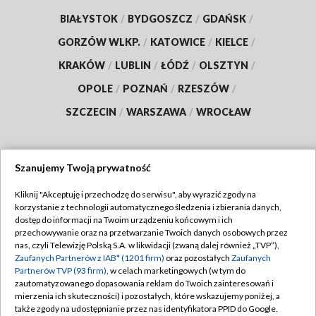
BIAŁYSTOK
/
BYDGOSZCZ
/
GDAŃSK
/
GORZÓW WLKP.
/
KATOWICE
/
KIELCE
/
KRAKÓW
/
LUBLIN
/
ŁÓDŹ
/
OLSZTYN
/
OPOLE
/
POZNAŃ
/
RZESZÓW
/
SZCZECIN
/
WARSZAWA
/
WROCŁAW
Szanujemy Twoją prywatność
Dołącz do nas:
Kliknij "Akceptuję i przechodzę do serwisu", aby wyrazić zgody na
korzystanie z technologii automatycznego śledzenia i zbierania danych,
TVP
dostęp do informacji na Twoim urządzeniu końcowym i ich
Abonament TVP
przechowywanie oraz na przetwarzanie Twoich danych osobowych przez
Regulamin TVP
nas, czyli Telewizję Polską S.A. w likwidacji (zwaną dalej również „TVP”),
Emisja w TVP
Zaufanych Partnerów z IAB* (1201 firm)
oraz pozostałych
Zaufanych
Polityka prywatności
Partnerów TVP (93 firm)
, w celach marketingowych (w tym do
Centrum informacji TVP
Moje zgody
zautomatyzowanego dopasowania reklam do Twoich zainteresowań i
mierzenia ich skuteczności) i pozostałych, które wskazujemy poniżej, a
Naziemna Telewizja Cyfrowa
Pomoc
także zgody na udostępnianie przez nas identyfikatora PPID do Google.