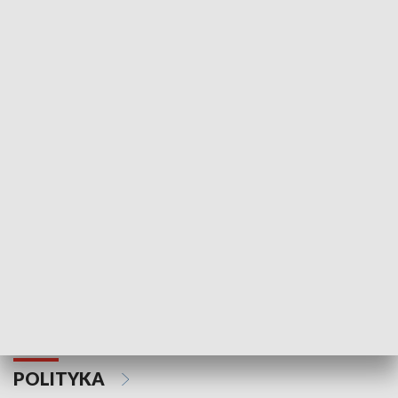
Wejściówka
Zakładka
MNIEJSZOŚCI
Schlesien Journal
POLITYKA