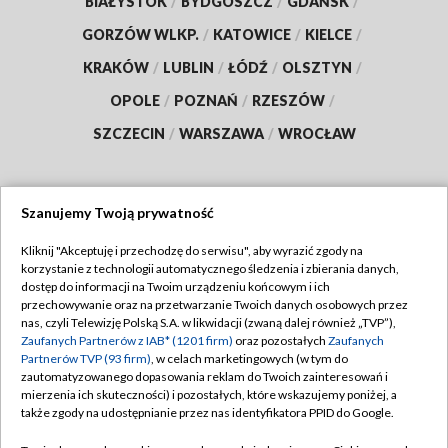
BIAŁYSTOK
/
BYDGOSZCZ
/
GDAŃSK
/
GORZÓW WLKP.
/
KATOWICE
/
KIELCE
/
KRAKÓW
/
LUBLIN
/
ŁÓDŹ
/
OLSZTYN
/
OPOLE
/
POZNAŃ
/
RZESZÓW
/
SZCZECIN
/
WARSZAWA
/
WROCŁAW
Szanujemy Twoją prywatność
Dołącz do nas:
Kliknij "Akceptuję i przechodzę do serwisu", aby wyrazić zgody na
korzystanie z technologii automatycznego śledzenia i zbierania danych,
TVP
dostęp do informacji na Twoim urządzeniu końcowym i ich
Abonament TVP
przechowywanie oraz na przetwarzanie Twoich danych osobowych przez
Regulamin TVP
nas, czyli Telewizję Polską S.A. w likwidacji (zwaną dalej również „TVP”),
Emisja w TVP
Zaufanych Partnerów z IAB* (1201 firm)
oraz pozostałych
Zaufanych
Polityka prywatności
Partnerów TVP (93 firm)
, w celach marketingowych (w tym do
Centrum informacji TVP
Moje zgody
zautomatyzowanego dopasowania reklam do Twoich zainteresowań i
mierzenia ich skuteczności) i pozostałych, które wskazujemy poniżej, a
Naziemna Telewizja Cyfrowa
Pomoc
także zgody na udostępnianie przez nas identyfikatora PPID do Google.
Sklep TVP
Biuro reklamy