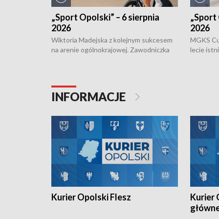
„Sport Opolski” – 6 sierpnia
„Sport 
2026
2026
Wiktoria Madejska z kolejnym sukcesem
MGKS Cuk
na arenie ogólnokrajowej. Zawodniczka
lecie ist
Klubu Kolarskiego Ziemia Brzeska
odbył się
została podwójna Mistrzynią Polski
również o
Juniorów Młodszych w kolarstwie
Otwartyc
torowym.
plażowej
INFORMACJE
meczu Ko
Kurier Opolski Flesz
Kurier 
główn