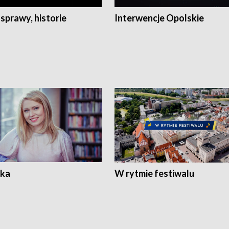
 sprawy, historie
Interwencje Opolskie
ka
W rytmie festiwalu