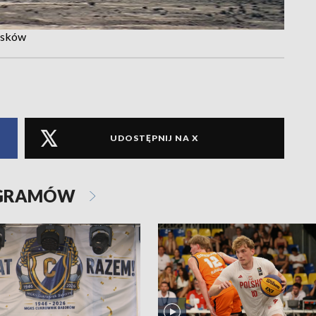
osków
UDOSTĘPNIJ NA X
OGRAMÓW