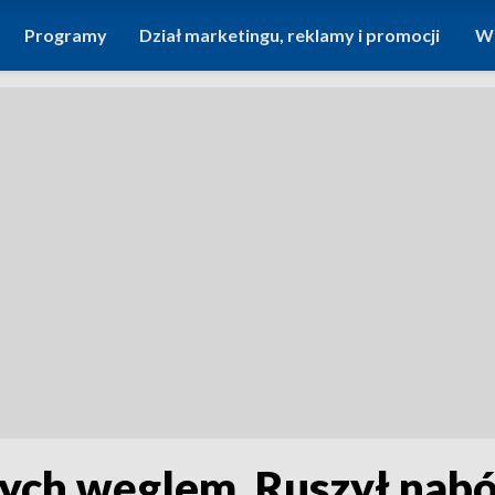
Programy
Dział marketingu, reklamy i promocji
Wi
cych węglem. Ruszył nab