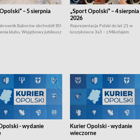
Opolski” – 5 sierpnia
„Sport Opolski” – 4 sierpnia
2026
rownik Baborów obchodził 80-
Reprezentacja Polski do lat 21 w
nienia klubu. Wyjątkowy jubileusz
koszykówce 3x3 – z Mikołajem
 na sportowo. W programie
Kowalczykiem z opolskiego AZS-u 
 turnieju eliminacyjnym
składzie - wygrała dwa z trzech tur
h Mistrzostw w siatkówce
w ramach Ligi Narodów. Rywalizacja
 amatorów w Opolu oraz o
odbyła się w węgierskim Szolnok.
lejarza Opole. Zapraszamy!
Opolski - wydanie
Kurier Opolski - wydanie
e
wieczorne