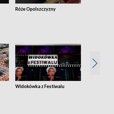
Róże Opolszczyzny
Czas report
Widokówka z Festiwalu
Strefa Kultu