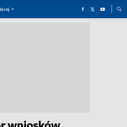
ęcej
ór wniosków