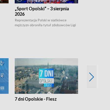
„Sport Opolski” – 3 sierpnia
„Sport Opolsk
2026
Reprezentacja P
mężczyzn w półfi
Reprezentacja Polski w siatkówce
meczu ćwierćfin
mężczyzn obroniła tytuł zdobywców Ligi
Biało-Czerwoni p
w
Narodów. W finale pokonali Amerykanów
Ningbo Ukraińcó
niejów
po tie-breaku. W meczu nie zabrakło
opolskich wątków.
7 dni Opolskie - Flesz
Opolskie o 