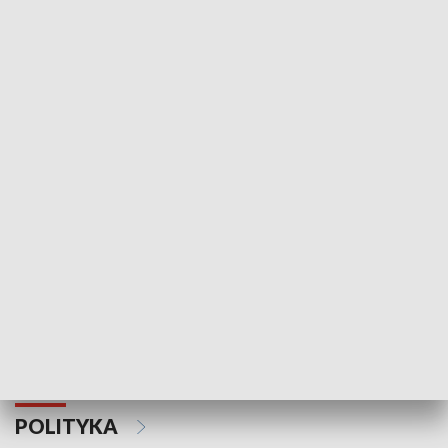
Wejściówka
Zakładka
MNIEJSZOŚCI
Schlesien Journal
POLITYKA