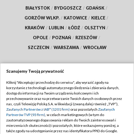
BIAŁYSTOK
/
BYDGOSZCZ
/
GDAŃSK
/
GORZÓW WLKP.
/
KATOWICE
/
KIELCE
/
KRAKÓW
/
LUBLIN
/
ŁÓDŹ
/
OLSZTYN
/
OPOLE
/
POZNAŃ
/
RZESZÓW
/
SZCZECIN
/
WARSZAWA
/
WROCŁAW
Szanujemy Twoją prywatność
Dołącz do nas:
Kliknij "Akceptuję i przechodzę do serwisu", aby wyrazić zgody na
korzystanie z technologii automatycznego śledzenia i zbierania danych,
TVP
dostęp do informacji na Twoim urządzeniu końcowym i ich
Abonament TVP
przechowywanie oraz na przetwarzanie Twoich danych osobowych przez
Regulamin TVP
nas, czyli Telewizję Polską S.A. w likwidacji (zwaną dalej również „TVP”),
Emisja w TVP
Zaufanych Partnerów z IAB* (1201 firm)
oraz pozostałych
Zaufanych
Polityka prywatności
Partnerów TVP (93 firm)
, w celach marketingowych (w tym do
Centrum informacji TVP
Moje zgody
zautomatyzowanego dopasowania reklam do Twoich zainteresowań i
mierzenia ich skuteczności) i pozostałych, które wskazujemy poniżej, a
Naziemna Telewizja Cyfrowa
Pomoc
także zgody na udostępnianie przez nas identyfikatora PPID do Google.