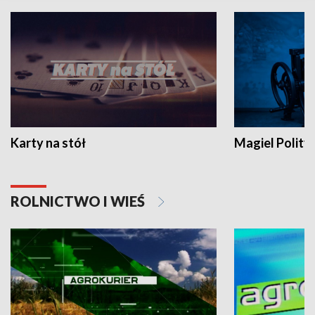
Karty na stół
Magiel Polity
ROLNICTWO I WIEŚ