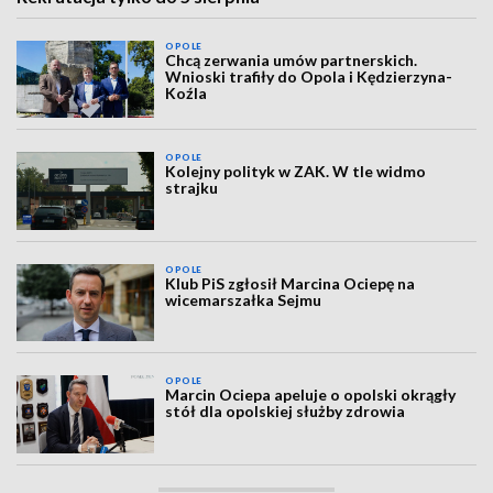
OPOLE
Chcą zerwania umów partnerskich.
Wnioski trafiły do Opola i Kędzierzyna-
Koźla
OPOLE
Kolejny polityk w ZAK. W tle widmo
strajku
OPOLE
Klub PiS zgłosił Marcina Ociepę na
wicemarszałka Sejmu
OPOLE
Marcin Ociepa apeluje o opolski okrągły
stół dla opolskiej służby zdrowia