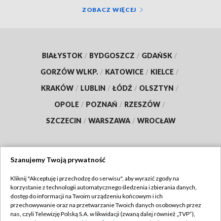
ZOBACZ WIĘCEJ
BIAŁYSTOK
/
BYDGOSZCZ
/
GDAŃSK
/
GORZÓW WLKP.
/
KATOWICE
/
KIELCE
/
KRAKÓW
/
LUBLIN
/
ŁÓDŹ
/
OLSZTYN
/
OPOLE
/
POZNAŃ
/
RZESZÓW
/
SZCZECIN
/
WARSZAWA
/
WROCŁAW
Szanujemy Twoją prywatność
Dołącz do nas:
Kliknij "Akceptuję i przechodzę do serwisu", aby wyrazić zgody na
korzystanie z technologii automatycznego śledzenia i zbierania danych,
TVP
dostęp do informacji na Twoim urządzeniu końcowym i ich
Abonament TVP
przechowywanie oraz na przetwarzanie Twoich danych osobowych przez
Regulamin TVP
nas, czyli Telewizję Polską S.A. w likwidacji (zwaną dalej również „TVP”),