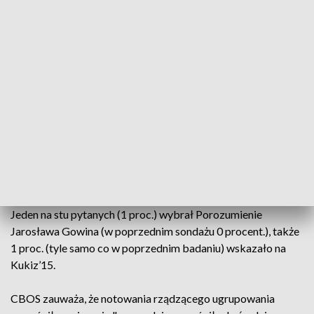
Chęć oddania głosu na Konfederację Wolność i
Niepodległość (KORWiN, Ruch Narodowy, Braun)
zadeklarowało 7 proc. respondentów (wzrost o 1 pkt proc.).
Najprawdopodobniej poza Sejmem znalazłaby się Lewica
(Nowa Lewica, Razem), na którą chce głosować 4 proc.
pytanych (spadek o 1 pkt proc.).
PSL-Koalicja Polska (Polskie Stronnictwo Ludowe, UED,
Konserwatyści) otrzymałaby 2 proc. głosów (spadek o 1
punkt).
Jeden na stu pytanych (1 proc.) wybrał Porozumienie
Jarosława Gowina (w poprzednim sondażu 0 procent.), także
1 proc. (tyle samo co w poprzednim badaniu) wskazało na
Kukiz’15.
CBOS zauważa, że notowania rządzącego ugrupowania