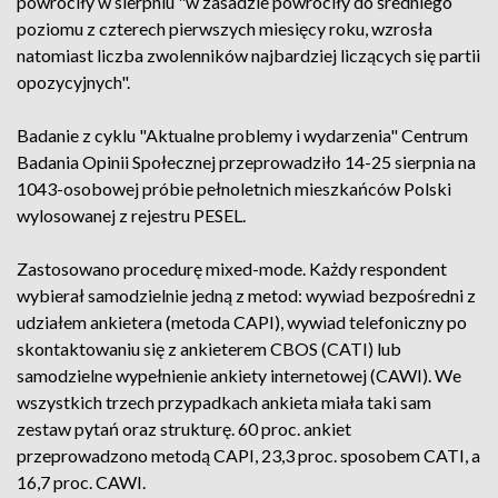
powróciły w sierpniu "w zasadzie powróciły do średniego
poziomu z czterech pierwszych miesięcy roku, wzrosła
natomiast liczba zwolenników najbardziej liczących się partii
opozycyjnych".
Badanie z cyklu "Aktualne problemy i wydarzenia" Centrum
Badania Opinii Społecznej przeprowadziło 14-25 sierpnia na
1043-osobowej próbie pełnoletnich mieszkańców Polski
wylosowanej z rejestru PESEL.
Zastosowano procedurę mixed-mode. Każdy respondent
wybierał samodzielnie jedną z metod: wywiad bezpośredni z
udziałem ankietera (metoda CAPI), wywiad telefoniczny po
skontaktowaniu się z ankieterem CBOS (CATI) lub
samodzielne wypełnienie ankiety internetowej (CAWI). We
wszystkich trzech przypadkach ankieta miała taki sam
zestaw pytań oraz strukturę. 60 proc. ankiet
przeprowadzono metodą CAPI, 23,3 proc. sposobem CATI, a
16,7 proc. CAWI.