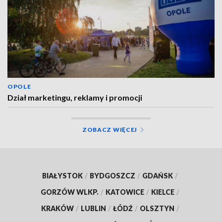
OPOLE
Dział marketingu, reklamy i promocji
ZOBACZ WIĘCEJ
BIAŁYSTOK
/
BYDGOSZCZ
/
GDAŃSK
/
GORZÓW WLKP.
/
KATOWICE
/
KIELCE
/
KRAKÓW
/
LUBLIN
/
ŁÓDŹ
/
OLSZTYN
/