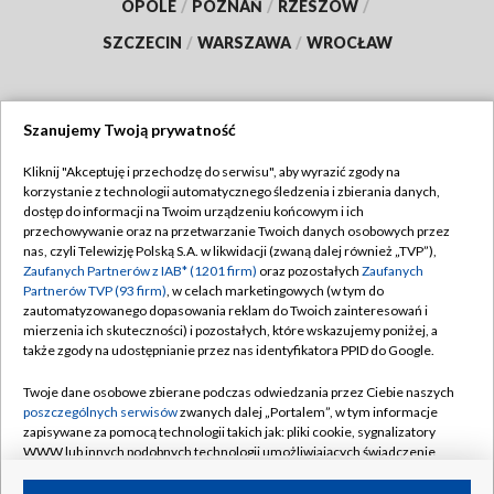
OPOLE
/
POZNAŃ
/
RZESZÓW
/
SZCZECIN
/
WARSZAWA
/
WROCŁAW
Szanujemy Twoją prywatność
Dołącz do nas:
Kliknij "Akceptuję i przechodzę do serwisu", aby wyrazić zgody na
korzystanie z technologii automatycznego śledzenia i zbierania danych,
TVP
dostęp do informacji na Twoim urządzeniu końcowym i ich
Abonament TVP
przechowywanie oraz na przetwarzanie Twoich danych osobowych przez
Regulamin TVP
nas, czyli Telewizję Polską S.A. w likwidacji (zwaną dalej również „TVP”),
Emisja w TVP
Zaufanych Partnerów z IAB* (1201 firm)
Polityka prywatności
oraz pozostałych
Zaufanych
Partnerów TVP (93 firm)
, w celach marketingowych (w tym do
Centrum informacji TVP
Moje zgody
zautomatyzowanego dopasowania reklam do Twoich zainteresowań i
mierzenia ich skuteczności) i pozostałych, które wskazujemy poniżej, a
Naziemna Telewizja Cyfrowa
Pomoc
także zgody na udostępnianie przez nas identyfikatora PPID do Google.
Sklep TVP
Biuro reklamy
Twoje dane osobowe zbierane podczas odwiedzania przez Ciebie naszych
Rada Programowa
poszczególnych serwisów
zwanych dalej „Portalem”, w tym informacje
Kontakt
zapisywane za pomocą technologii takich jak: pliki cookie, sygnalizatory
System NOS
WWW lub innych podobnych technologii umożliwiających świadczenie
dopasowanych i bezpiecznych usług, personalizację treści oraz reklam,
Informacje o nadawcy
Kanały
udostępnianie funkcji mediów społecznościowych oraz analizowanie