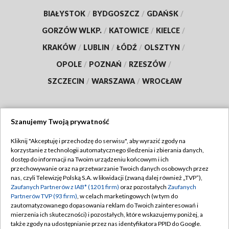
BIAŁYSTOK
/
BYDGOSZCZ
/
GDAŃSK
/
GORZÓW WLKP.
/
KATOWICE
/
KIELCE
/
KRAKÓW
/
LUBLIN
/
ŁÓDŹ
/
OLSZTYN
/
OPOLE
/
POZNAŃ
/
RZESZÓW
/
SZCZECIN
/
WARSZAWA
/
WROCŁAW
Szanujemy Twoją prywatność
Dołącz do nas:
Kliknij "Akceptuję i przechodzę do serwisu", aby wyrazić zgody na
korzystanie z technologii automatycznego śledzenia i zbierania danych,
TVP
dostęp do informacji na Twoim urządzeniu końcowym i ich
Abonament TVP
przechowywanie oraz na przetwarzanie Twoich danych osobowych przez
Regulamin TVP
nas, czyli Telewizję Polską S.A. w likwidacji (zwaną dalej również „TVP”),
Emisja w TVP
Zaufanych Partnerów z IAB* (1201 firm)
oraz pozostałych
Zaufanych
Polityka prywatności
Partnerów TVP (93 firm)
, w celach marketingowych (w tym do
Centrum informacji TVP
Moje zgody
zautomatyzowanego dopasowania reklam do Twoich zainteresowań i
mierzenia ich skuteczności) i pozostałych, które wskazujemy poniżej, a
Naziemna Telewizja Cyfrowa
Pomoc
także zgody na udostępnianie przez nas identyfikatora PPID do Google.