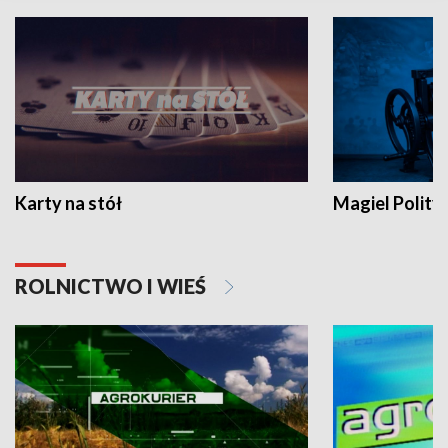
Karty na stół
Magiel Polity
ROLNICTWO I WIEŚ