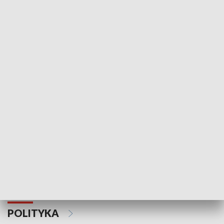
Wejściówka
Zakładka
MNIEJSZOŚCI
Schlesien Journal
POLITYKA