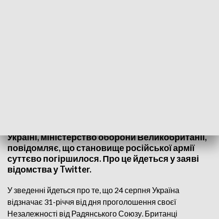
Fot. twitter/https://twitter.com/DefenceHQ/header_photo
Підбиваючи підсумки шести місяців війни в
Україні, міністерство оборони Великобританії,
повідомляє, що становище російської армії
суттєво погіршилося. Про це йдеться у заяві
відомства у Twitter.
У зведенні йдеться про те, що 24 серпня Україна
відзначає 31-річчя від дня проголошення своєї
Незалежності від Радянського Союзу. Британці