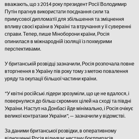
вважають, що з 2014 року президент Росії Володимир
Путін прагнув використати поєднання сили та
примусової дипломатії для збільшення та зміцнення
впливу своєї країни в Україні та втручання у її суверенні
справи. Тепер, пише Міноборони країни, Росія
опинилася в міжнародній ізоляції із похмурими
перспективами.
У британській розвідці зазначили, Росія розпочала повне
вторгнення в Україну пів року тому з метою повалення
уряду та окупації більшої частини країни.
"У квітні російські лідери зрозуміли, що це не вдалося, і
повернулися до більш скромних цілей на сході та півдні
України. Наступ на Донбасі йде мінімально, і Росія очікує
великої контратаки України", — зазначили у відомстві.
За даними британської розвідки, в оперативному
відношенні Росія відчуває нестачу боєприпасів,