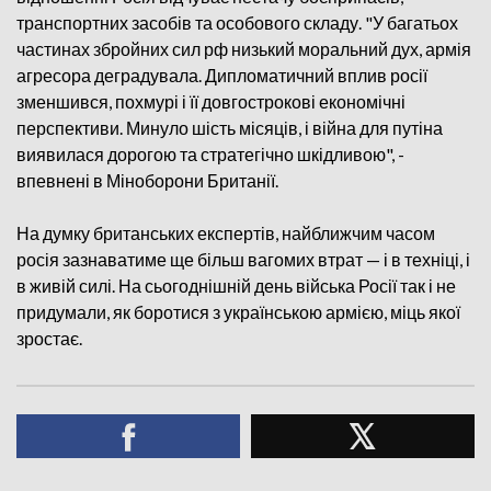
транспортних засобів та особового складу. "У багатьох
частинах збройних сил рф низький моральний дух, армія
агресора деградувала. Дипломатичний вплив росії
зменшився, похмурі і її довгострокові економічні
перспективи. Минуло шість місяців, і війна для путіна
виявилася дорогою та стратегічно шкідливою", -
впевнені в Міноборони Британії.
На думку британських експертів, найближчим часом
росія зазнаватиме ще більш вагомих втрат — і в техніці, і
в живій силі. На сьогоднішній день війська Росії так і не
придумали, як боротися з українською армією, міць якої
зростає.