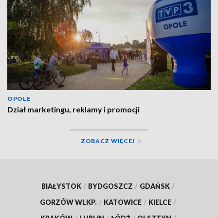
OPOLE
Dział marketingu, reklamy i promocji
ZOBACZ WIĘCEJ
BIAŁYSTOK
/
BYDGOSZCZ
/
GDAŃSK
/
GORZÓW WLKP.
/
KATOWICE
/
KIELCE
/