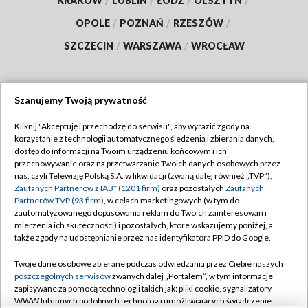
KRAKÓW
/
LUBLIN
/
ŁÓDŹ
/
OLSZTYN
/
OPOLE
/
POZNAŃ
/
RZESZÓW
/
SZCZECIN
/
WARSZAWA
/
WROCŁAW
Szanujemy Twoją prywatność
Dołącz do nas:
Kliknij "Akceptuję i przechodzę do serwisu", aby wyrazić zgody na
korzystanie z technologii automatycznego śledzenia i zbierania danych,
TVP
dostęp do informacji na Twoim urządzeniu końcowym i ich
Abonament TVP
przechowywanie oraz na przetwarzanie Twoich danych osobowych przez
Regulamin TVP
nas, czyli Telewizję Polską S.A. w likwidacji (zwaną dalej również „TVP”),
Emisja w TVP
Zaufanych Partnerów z IAB* (1201 firm)
Polityka prywatności
oraz pozostałych
Zaufanych
Partnerów TVP (93 firm)
, w celach marketingowych (w tym do
Centrum informacji TVP
Moje zgody
zautomatyzowanego dopasowania reklam do Twoich zainteresowań i
mierzenia ich skuteczności) i pozostałych, które wskazujemy poniżej, a
Naziemna Telewizja Cyfrowa
Pomoc
także zgody na udostępnianie przez nas identyfikatora PPID do Google.
Sklep TVP
Biuro reklamy
Twoje dane osobowe zbierane podczas odwiedzania przez Ciebie naszych
Rada Programowa
poszczególnych serwisów
zwanych dalej „Portalem”, w tym informacje
Kontakt
zapisywane za pomocą technologii takich jak: pliki cookie, sygnalizatory
System NOS
WWW lub innych podobnych technologii umożliwiających świadczenie