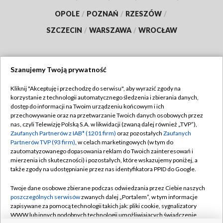
OPOLE
/
POZNAŃ
/
RZESZÓW
/
SZCZECIN
/
WARSZAWA
/
WROCŁAW
Szanujemy Twoją prywatność
Dołącz do nas:
Kliknij "Akceptuję i przechodzę do serwisu", aby wyrazić zgody na
korzystanie z technologii automatycznego śledzenia i zbierania danych,
TVP
dostęp do informacji na Twoim urządzeniu końcowym i ich
Abonament TVP
przechowywanie oraz na przetwarzanie Twoich danych osobowych przez
Regulamin TVP
nas, czyli Telewizję Polską S.A. w likwidacji (zwaną dalej również „TVP”),
Emisja w TVP
Polityka prywatności
Zaufanych Partnerów z IAB* (1201 firm)
oraz pozostałych
Zaufanych
Partnerów TVP (93 firm)
, w celach marketingowych (w tym do
Centrum informacji TVP
Moje zgody
zautomatyzowanego dopasowania reklam do Twoich zainteresowań i
mierzenia ich skuteczności) i pozostałych, które wskazujemy poniżej, a
Naziemna Telewizja Cyfrowa
Pomoc
także zgody na udostępnianie przez nas identyfikatora PPID do Google.
Sklep TVP
Biuro reklamy
Twoje dane osobowe zbierane podczas odwiedzania przez Ciebie naszych
Rada Programowa
Kontakt
poszczególnych serwisów
zwanych dalej „Portalem”, w tym informacje
zapisywane za pomocą technologii takich jak: pliki cookie, sygnalizatory
System NOS
WWW lub innych podobnych technologii umożliwiających świadczenie