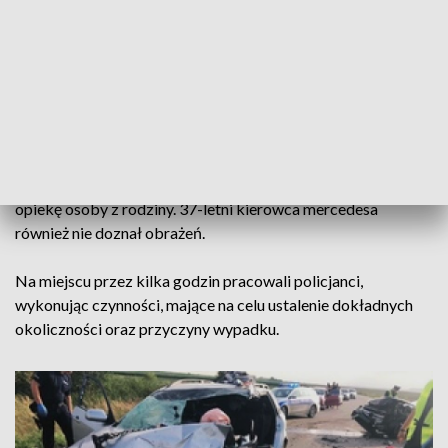
zjechała na przeciwległy pas ruchu, gdzie zderzyła się z
jadącym z naprzeciwka mercedesem.
Zarówno kierująca mazdą, jak i jej 27-letnia pasażerka, z
uwagi na poniesione obrażenia, zostały przetransportowane
do placówek medycznych na Opolszczyźnie. Mazdą
podróżowało również roczne dziecko, jego zdrowiu i życiu
nie zagrażało niebezpieczeństwo. Zostało przekazane pod
opiekę osoby z rodziny. 37-letni kierowca mercedesa
również nie doznał obrażeń.
Na miejscu przez kilka godzin pracowali policjanci,
wykonując czynności, mające na celu ustalenie dokładnych
okoliczności oraz przyczyny wypadku.