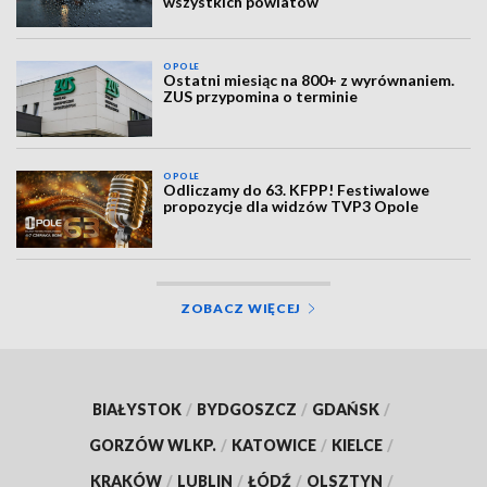
wszystkich powiatów
OPOLE
Ostatni miesiąc na 800+ z wyrównaniem.
ZUS przypomina o terminie
OPOLE
Odliczamy do 63. KFPP! Festiwalowe
propozycje dla widzów TVP3 Opole
ZOBACZ WIĘCEJ
BIAŁYSTOK
/
BYDGOSZCZ
/
GDAŃSK
/
GORZÓW WLKP.
/
KATOWICE
/
KIELCE
/
KRAKÓW
/
LUBLIN
/
ŁÓDŹ
/
OLSZTYN
/