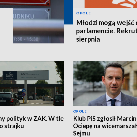
OPOLE
Młodzi mogą wejść 
parlamencie. Rekrut
sierpnia
OPOLE
ny polityk w ZAK. W tle
Klub PiS zgłosił Marcin
 strajku
Ociepę na wicemarsza
Sejmu