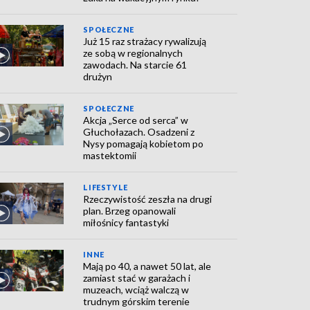
SPOŁECZNE
Już 15 raz strażacy rywalizują
ze sobą w regionalnych
zawodach. Na starcie 61
drużyn
SPOŁECZNE
Akcja „Serce od serca” w
Głuchołazach. Osadzeni z
Nysy pomagają kobietom po
mastektomii
LIFESTYLE
Rzeczywistość zeszła na drugi
plan. Brzeg opanowali
miłośnicy fantastyki
INNE
Mają po 40, a nawet 50 lat, ale
zamiast stać w garażach i
muzeach, wciąż walczą w
trudnym górskim terenie