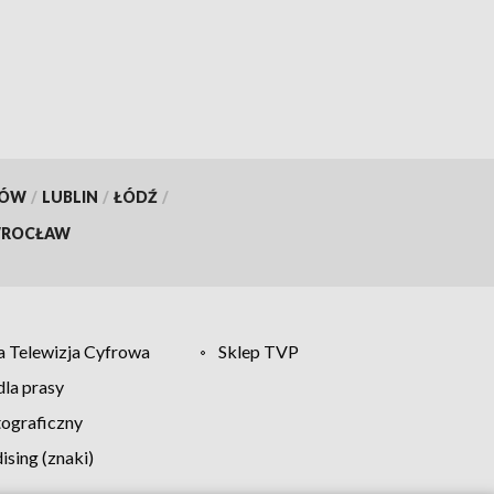
KÓW
/
LUBLIN
/
ŁÓDŹ
/
ROCŁAW
 Telewizja Cyfrowa
Sklep TVP
la prasy
tograficzny
sing (znaki)