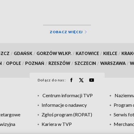
ZOBACZ WIĘCEJ
SZCZ
/
GDAŃSK
/
GORZÓW WLKP.
/
KATOWICE
/
KIELCE
/
KRA
N
/
OPOLE
/
POZNAŃ
/
RZESZÓW
/
SZCZECIN
/
WARSZAWA
/
W
Dołącz do nas:
Centrum informacji TVP
Naziemna
Informacje o nadawcy
Program d
zetargowe
Zgłoś program (ROPAT)
Serwis fo
wizyjna
Kariera w TVP
Merchandi