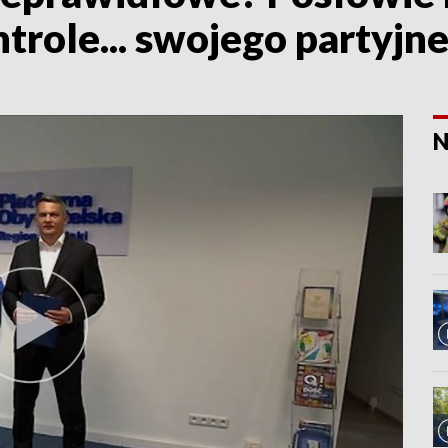
role... swojego partyjne
N