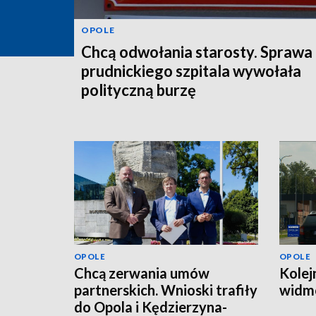
OPOLE
Chcą odwołania starosty. Sprawa
prudnickiego szpitala wywołała
polityczną burzę
OPOLE
OPOLE
Chcą zerwania umów
Kolej
partnerskich. Wnioski trafiły
widmo
do Opola i Kędzierzyna-