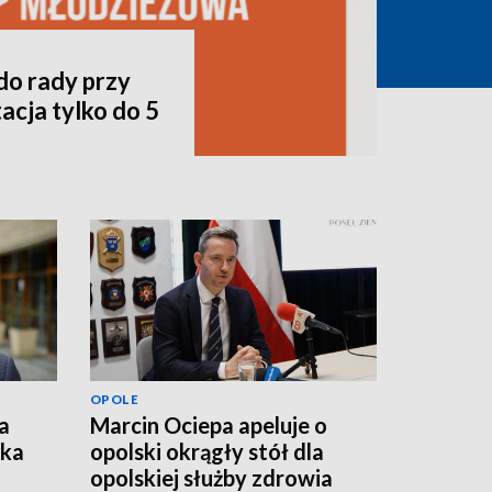
do rady przy
acja tylko do 5
OPOLE
a
Marcin Ociepa apeluje o
łka
opolski okrągły stół dla
opolskiej służby zdrowia