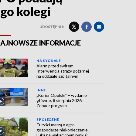
go kolegi
UDOSTĘPNIJ:
AJNOWSZE INFORMACJE
NA SYGNALE
Alarm przed świtem.
Interwencja straży pożarnej
na oddziale szpitalnym
INNE
„Kurier Opolski” – wydanie
główne, 8 sierpnia 2026.
Zobacz program
SPOŁECZNE
Turyści marzą o agro,
gospodarze niekonieczenie.
Luka na wakacyjnym rynku?