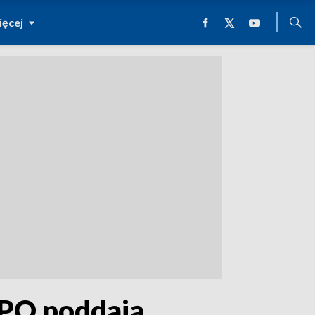
ęcej
 PO poddają