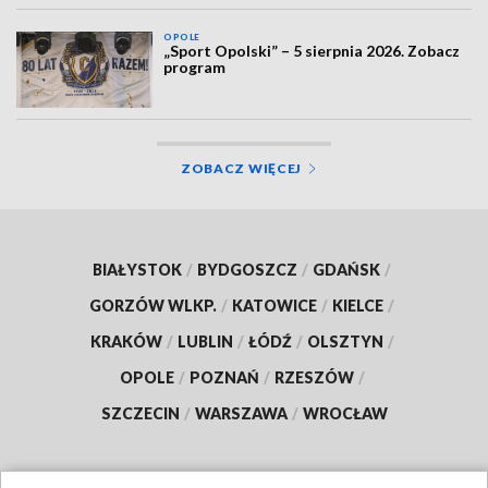
OPOLE
„Sport Opolski” – 5 sierpnia 2026. Zobacz
program
ZOBACZ WIĘCEJ
BIAŁYSTOK
/
BYDGOSZCZ
/
GDAŃSK
/
GORZÓW WLKP.
/
KATOWICE
/
KIELCE
/
KRAKÓW
/
LUBLIN
/
ŁÓDŹ
/
OLSZTYN
/
OPOLE
/
POZNAŃ
/
RZESZÓW
/
SZCZECIN
/
WARSZAWA
/
WROCŁAW