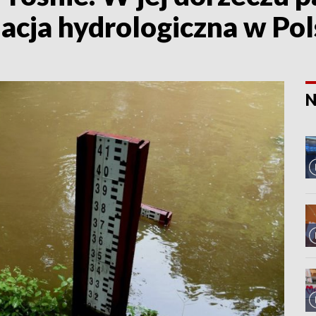
uacja hydrologiczna w Po
N