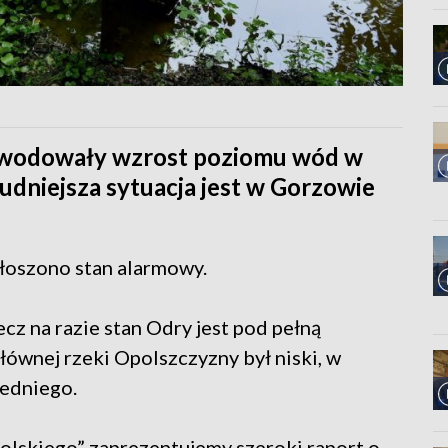
owodowały wzrost poziomu wód w
udniejsza sytuacja jest w Gorzowie
łoszono stan alarmowy.
ecz na razie stan Odry jest pod pełną
głównej rzeki Opolszczyzny był niski, w
redniego.
olskiego” zaprezentujemy szeroki raport o