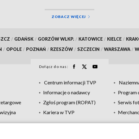
ZOBACZ WIĘCEJ
SZCZ
/
GDAŃSK
/
GORZÓW WLKP.
/
KATOWICE
/
KIELCE
/
KRA
N
/
OPOLE
/
POZNAŃ
/
RZESZÓW
/
SZCZECIN
/
WARSZAWA
/
W
Dołącz do nas:
Centrum informacji TVP
Naziemna
Informacje o nadawcy
Program d
zetargowe
Zgłoś program (ROPAT)
Serwis fo
wizyjna
Kariera w TVP
Merchandi