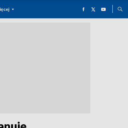
ęcej
anuje