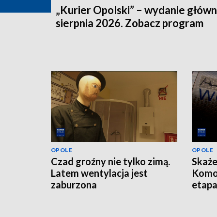
„Kurier Opolski” – wydanie główn
sierpnia 2026. Zobacz program
OPOLE
OPOLE
Czad groźny nie tylko zimą.
Skaże
Latem wentylacja jest
Komo
zaburzona
etap