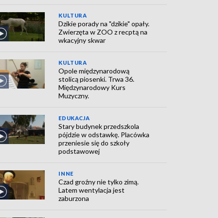
KULTURA
Dzikie porady na "dzikie" opały.
Zwierzęta w ZOO z recptą na
wkacyjny skwar
KULTURA
Opole międzynarodową
stolicą piosenki. Trwa 36.
Międzynarodowy Kurs
Muzyczny.
EDUKACJA
Stary budynek przedszkola
pójdzie w odstawkę. Placówka
przeniesie się do szkoły
podstawowej
INNE
Czad groźny nie tylko zimą.
Latem wentylacja jest
zaburzona