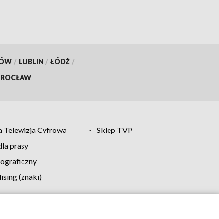
KÓW
/
LUBLIN
/
ŁÓDŹ
/
ROCŁAW
 Telewizja Cyfrowa
Sklep TVP
la prasy
tograficzny
sing (znaki)