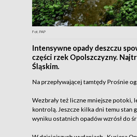
Fot. PAP
Intensywne opady deszczu sp
części rzek Opolszczyzny. Najtr
Śląskim.
Na przepływającej tamtędy Prośnie og
Wezbrały też liczne mniejsze potoki, l
kontrolą. Jeszcze kilka dni temu stan 
wyniku ostatnich opadów wzrósł do ś
W dzisiejszych wydaniach „Kuriera Op