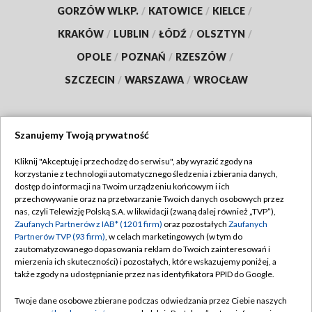
GORZÓW WLKP.
/
KATOWICE
/
KIELCE
/
KRAKÓW
/
LUBLIN
/
ŁÓDŹ
/
OLSZTYN
/
OPOLE
/
POZNAŃ
/
RZESZÓW
/
SZCZECIN
/
WARSZAWA
/
WROCŁAW
Szanujemy Twoją prywatność
Dołącz do nas:
Kliknij "Akceptuję i przechodzę do serwisu", aby wyrazić zgody na
korzystanie z technologii automatycznego śledzenia i zbierania danych,
TVP
dostęp do informacji na Twoim urządzeniu końcowym i ich
Abonament TVP
przechowywanie oraz na przetwarzanie Twoich danych osobowych przez
Regulamin TVP
nas, czyli Telewizję Polską S.A. w likwidacji (zwaną dalej również „TVP”),
Emisja w TVP
Zaufanych Partnerów z IAB* (1201 firm)
oraz pozostałych
Zaufanych
Polityka prywatności
Partnerów TVP (93 firm)
, w celach marketingowych (w tym do
Centrum informacji TVP
Moje zgody
zautomatyzowanego dopasowania reklam do Twoich zainteresowań i
mierzenia ich skuteczności) i pozostałych, które wskazujemy poniżej, a
Naziemna Telewizja Cyfrowa
Pomoc
także zgody na udostępnianie przez nas identyfikatora PPID do Google.
Sklep TVP
Biuro reklamy
Twoje dane osobowe zbierane podczas odwiedzania przez Ciebie naszych
Rada Programowa