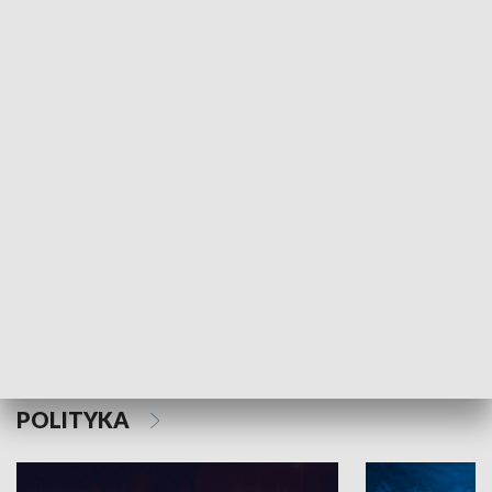
MNIEJSZOŚCI
Schlesien Journal
POLITYKA