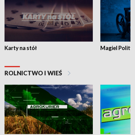
Karty na stół
Magiel Polity
ROLNICTWO I WIEŚ