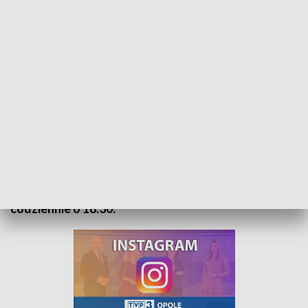
Kurier Opolski - wydanie główne – 21 sierpnia 2022
„Kurier Opolski” to codzienna porcja informacji o
najważniejszych wydarzeniach w regionie. Na
główne wydanie zapraszamy do TVP3 Opole
codziennie o 18:30.