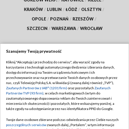
KRAKÓW
/
LUBLIN
/
ŁÓDŹ
/
OLSZTYN
/
OPOLE
/
POZNAŃ
/
RZESZÓW
/
SZCZECIN
/
WARSZAWA
/
WROCŁAW
Szanujemy Twoją prywatność
Dołącz do nas:
Kliknij "Akceptuję i przechodzę do serwisu", aby wyrazić zgody na
korzystanie z technologii automatycznego śledzenia i zbierania danych,
TVP
dostęp do informacji na Twoim urządzeniu końcowym i ich
Abonament TVP
przechowywanie oraz na przetwarzanie Twoich danych osobowych przez
Regulamin TVP
nas, czyli Telewizję Polską S.A. w likwidacji (zwaną dalej również „TVP”),
Emisja w TVP
Zaufanych Partnerów z IAB* (1201 firm)
oraz pozostałych
Zaufanych
Polityka prywatności
Partnerów TVP (93 firm)
, w celach marketingowych (w tym do
Centrum informacji TVP
Moje zgody
zautomatyzowanego dopasowania reklam do Twoich zainteresowań i
mierzenia ich skuteczności) i pozostałych, które wskazujemy poniżej, a
Naziemna Telewizja Cyfrowa
Pomoc
także zgody na udostępnianie przez nas identyfikatora PPID do Google.
Sklep TVP
Biuro reklamy
Twoje dane osobowe zbierane podczas odwiedzania przez Ciebie naszych
Rada Programowa
poszczególnych serwisów
zwanych dalej „Portalem”, w tym informacje
Kontakt