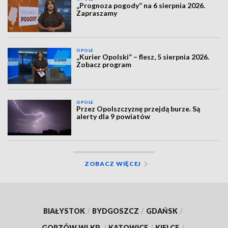
„Prognoza pogody” na 6 sierpnia 2026.
Zapraszamy
OPOLE
„Kurier Opolski” – flesz, 5 sierpnia 2026.
Zobacz program
OPOLE
Przez Opolszczyznę przejdą burze. Są
alerty dla 9 powiatów
ZOBACZ WIĘCEJ
BIAŁYSTOK
/
BYDGOSZCZ
/
GDAŃSK
/
GORZÓW WLKP.
/
KATOWICE
/
KIELCE
/