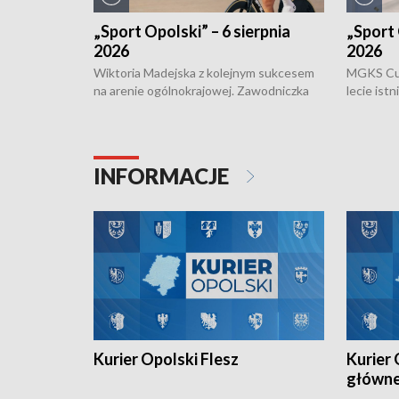
„Sport Opolski” – 6 sierpnia
„Sport 
2026
2026
Wiktoria Madejska z kolejnym sukcesem
MGKS Cuk
na arenie ogólnokrajowej. Zawodniczka
lecie ist
Klubu Kolarskiego Ziemia Brzeska
odbył się
została podwójna Mistrzynią Polski
również o
Juniorów Młodszych w kolarstwie
Otwartyc
torowym.
plażowej
INFORMACJE
meczu Ko
Kurier Opolski Flesz
Kurier 
główn