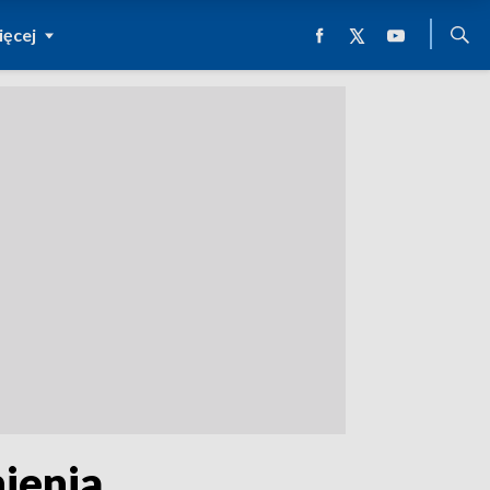
ęcej
ienia