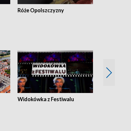
Róże Opolszczyzny
Czas report
Widokówka z Festiwalu
Strefa Kultu