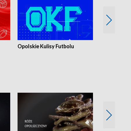
Opolskie Kulisy Futbolu
Złote chwile
sportu