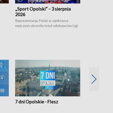
„Sport Opolski” – 3 sierpnia
„Sport Opolsk
2026
Reprezentacja P
mężczyzn w półfi
Reprezentacja Polski w siatkówce
meczu ćwierćfin
mężczyzn obroniła tytuł zdobywców Ligi
Biało-Czerwoni p
w
Narodów. W finale pokonali Amerykanów
Ningbo Ukraińcó
niejów
po tie-breaku. W meczu nie zabrakło
opolskich wątków.
7 dni Opolskie - Flesz
Opolskie o 