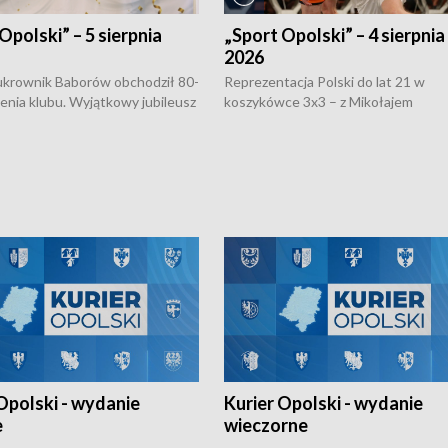
Opolski” – 5 sierpnia
„Sport Opolski” – 4 sierpnia
2026
rownik Baborów obchodził 80-
Reprezentacja Polski do lat 21 w
nienia klubu. Wyjątkowy jubileusz
koszykówce 3x3 – z Mikołajem
 na sportowo. W programie
Kowalczykiem z opolskiego AZS-u 
 turnieju eliminacyjnym
składzie - wygrała dwa z trzech tur
h Mistrzostw w siatkówce
w ramach Ligi Narodów. Rywalizacja
 amatorów w Opolu oraz o
odbyła się w węgierskim Szolnok.
lejarza Opole. Zapraszamy!
Opolski - wydanie
Kurier Opolski - wydanie
e
wieczorne