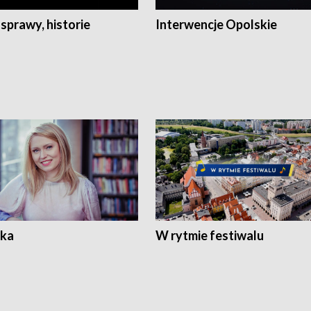
 sprawy, historie
Interwencje Opolskie
ka
W rytmie festiwalu