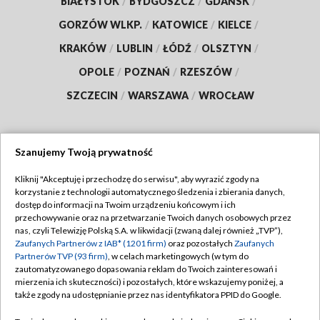
BIAŁYSTOK
/
BYDGOSZCZ
/
GDAŃSK
/
GORZÓW WLKP.
/
KATOWICE
/
KIELCE
/
KRAKÓW
/
LUBLIN
/
ŁÓDŹ
/
OLSZTYN
/
OPOLE
/
POZNAŃ
/
RZESZÓW
/
SZCZECIN
/
WARSZAWA
/
WROCŁAW
Szanujemy Twoją prywatność
Dołącz do nas:
Kliknij "Akceptuję i przechodzę do serwisu", aby wyrazić zgody na
korzystanie z technologii automatycznego śledzenia i zbierania danych,
TVP
dostęp do informacji na Twoim urządzeniu końcowym i ich
Abonament TVP
przechowywanie oraz na przetwarzanie Twoich danych osobowych przez
Regulamin TVP
nas, czyli Telewizję Polską S.A. w likwidacji (zwaną dalej również „TVP”),
Emisja w TVP
Zaufanych Partnerów z IAB* (1201 firm)
oraz pozostałych
Zaufanych
Polityka prywatności
Partnerów TVP (93 firm)
, w celach marketingowych (w tym do
Centrum informacji TVP
Moje zgody
zautomatyzowanego dopasowania reklam do Twoich zainteresowań i
mierzenia ich skuteczności) i pozostałych, które wskazujemy poniżej, a
Naziemna Telewizja Cyfrowa
Pomoc
także zgody na udostępnianie przez nas identyfikatora PPID do Google.
Sklep TVP
Biuro reklamy