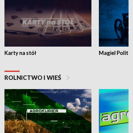
Karty na stół
Magiel Polity
ROLNICTWO I WIEŚ