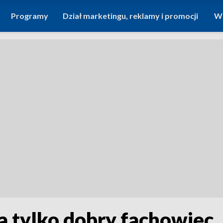
Programy
Dział marketingu, reklamy i promocji
Wi
 tylko dobry fachowiec. 