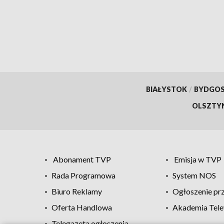
pierwszych dni życia
tysią
BIAŁYSTOK
/
BYDGO
OLSZTY
Abonament TVP
Emisja w TVP
Rada Programowa
System NOS
Biuro Reklamy
Ogłoszenie pr
Oferta Handlowa
Akademia Tele
Telegazeta ogłoszenia