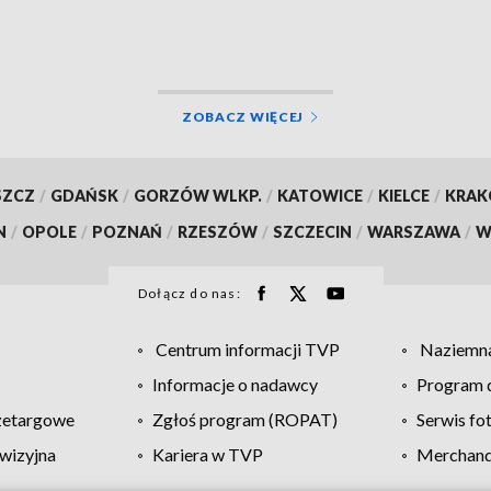
ce złotych
ZOBACZ WIĘCEJ
SZCZ
/
GDAŃSK
/
GORZÓW WLKP.
/
KATOWICE
/
KIELCE
/
KRA
N
/
OPOLE
/
POZNAŃ
/
RZESZÓW
/
SZCZECIN
/
WARSZAWA
/
W
Dołącz do nas:
Centrum informacji TVP
Naziemna
Informacje o nadawcy
Program d
zetargowe
Zgłoś program (ROPAT)
Serwis fo
wizyjna
Kariera w TVP
Merchandi