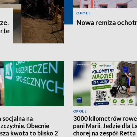
OPOLE
ze.
Nowa remiza ochot
rte
OPOLE
 socjalna na
3000 kilometrów row
zczyźnie. Obecnie
pani Marii. Jedzie dla L
ższa kwota to blisko 2
chorej na zespół Retta