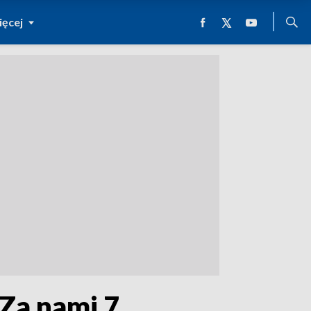
ęcej
Za nami 7.