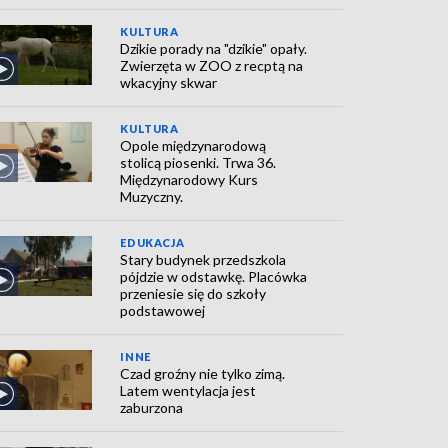
KULTURA
Dzikie porady na "dzikie" opały.
Zwierzęta w ZOO z recptą na
wkacyjny skwar
KULTURA
Opole międzynarodową
stolicą piosenki. Trwa 36.
Międzynarodowy Kurs
Muzyczny.
EDUKACJA
Stary budynek przedszkola
pójdzie w odstawkę. Placówka
przeniesie się do szkoły
podstawowej
INNE
Czad groźny nie tylko zimą.
Latem wentylacja jest
zaburzona