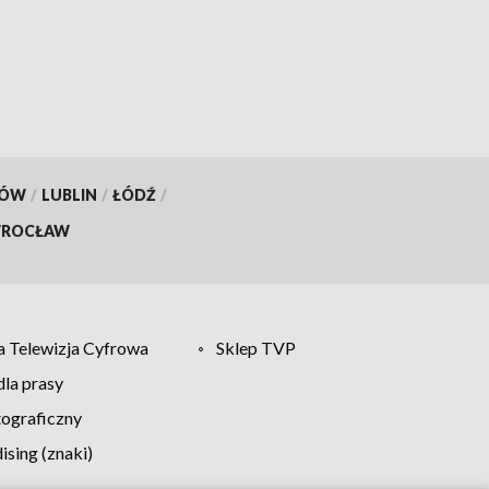
od jutra
KÓW
/
LUBLIN
/
ŁÓDŹ
/
ROCŁAW
 Telewizja Cyfrowa
Sklep TVP
la prasy
tograficzny
sing (znaki)