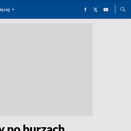
ęcej
cy po burzach