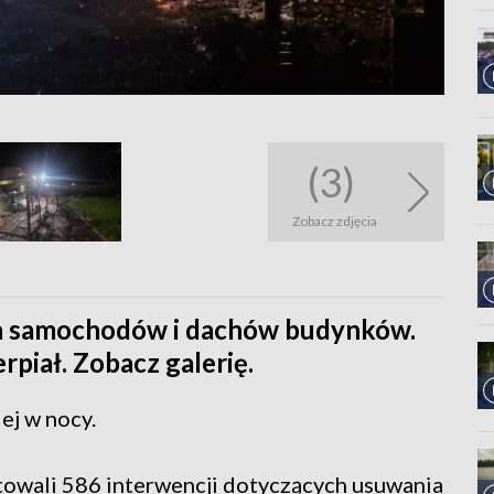
(3)
Zobacz zdjęcia
lka samochodów i dachów budynków.
erpiał. Zobacz galerię.
ej w nocy.
towali 586 interwencji dotyczących usuwania