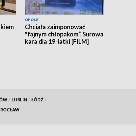
OPOLE
tkiem
Chciała zaimponować
"fajnym chłopakom”. Surowa
kara dla 19-latki [FILM]
KÓW
/
LUBLIN
/
ŁÓDŹ
/
ROCŁAW