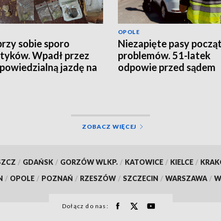
OPOLE
przy sobie sporo
Niezapięte pasy począ
tyków. Wpadł przez
problemów. 51-latek
powiedzialną jazdę na
odpowie przed sądem
nodze
ZOBACZ WIĘCEJ
SZCZ
/
GDAŃSK
/
GORZÓW WLKP.
/
KATOWICE
/
KIELCE
/
KRA
N
/
OPOLE
/
POZNAŃ
/
RZESZÓW
/
SZCZECIN
/
WARSZAWA
/
W
Dołącz do nas: