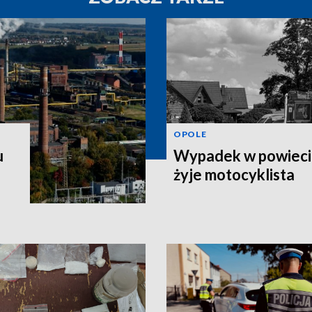
OPOLE
u
Wypadek w powiecie
żyje motocyklista