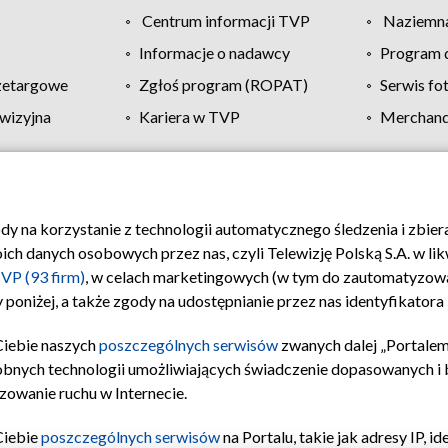
Centrum informacji TVP
Naziemna
Informacje o nadawcy
Program d
zetargowe
Zgłoś program (ROPAT)
Serwis fo
wizyjna
Kariera w TVP
Merchandi
Polityka prywatności
Moje zgody
Pomoc
Biuro re
ody na korzystanie z technologii automatycznego śledzenia i zbie
 danych osobowych przez nas, czyli Telewizję Polską S.A. w likw
VP (93 firm)
, w celach marketingowych (w tym do zautomatyzow
 poniżej, a także zgody na udostępnianie przez nas identyfikator
Ciebie naszych
poszczególnych serwisów
zwanych dalej „Portalem
obnych technologii umożliwiających świadczenie dopasowanych i be
zowanie ruchu w Internecie.
Ciebie
poszczególnych serwisów
na Portalu, takie jak adresy IP, 