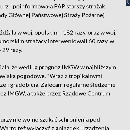
rz - poinformowała PAP starszy strażak
y Głównej Państwowej Straży Pożarnej.
żdżała w woj. opolskim - 182 razy, oraz w woj.
omorskim strażacy interweniowali 60 razy, w
 29 razy.
iała, że według prognoz IMGW w najbliższym
awiska pogodowe. "Wraz z tropikalnymi
e i gradobicia. Zalecam regularne śledzenie
zez IMGW, a także przez Rządowe Centrum
burzy nie wolno szukać schronienia pod
 Warto też wyłączyć z gniazdek urządzenia