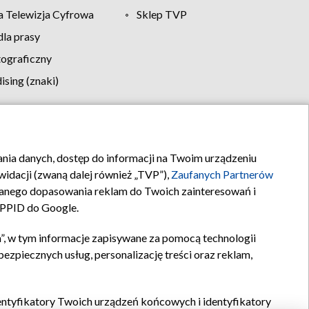
 Telewizja Cyfrowa
Sklep TVP
la prasy
tograficzny
sing (znaki)
klamy
Kontakt
rania danych, dostęp do informacji na Twoim urządzeniu
idacji (zwaną dalej również „TVP”),
Zaufanych Partnerów
anego dopasowania reklam do Twoich zainteresowań i
a PPID do Google.
”, w tym informacje zapisywane za pomocą technologii
zpiecznych usług, personalizację treści oraz reklam,
identyfikatory Twoich urządzeń końcowych i identyfikatory