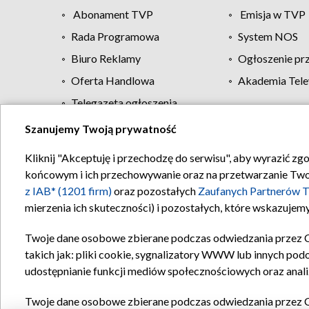
Abonament TVP
Emisja w TVP
Rada Programowa
System NOS
Biuro Reklamy
Ogłoszenie pr
Oferta Handlowa
Akademia Tele
Telegazeta ogłoszenia
Szanujemy Twoją prywatność
Regulamin TVP
Kliknij "Akceptuję i przechodzę do serwisu", aby wyrazić zg
końcowym i ich przechowywanie oraz na przetwarzanie Twoich
z IAB* (1201 firm)
oraz pozostałych
Zaufanych Partnerów T
mierzenia ich skuteczności) i pozostałych, które wskazujemy
Twoje dane osobowe zbierane podczas odwiedzania przez 
takich jak: pliki cookie, sygnalizatory WWW lub innych pod
udostępnianie funkcji mediów społecznościowych oraz anali
Twoje dane osobowe zbierane podczas odwiedzania przez 