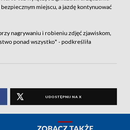
w bezpiecznym miejscu, a jazdę kontynuować
przy nagrywaniu i robieniu zdjęć zjawiskom,
two ponad wszystko" - podkreśliła
UDOSTĘPNIJ NA X
ZOBACZ TAKŻE