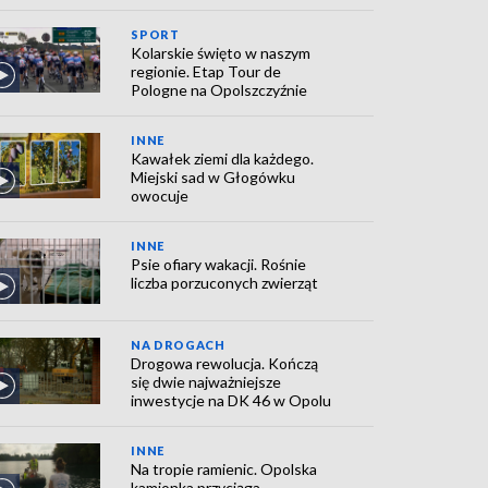
SPORT
Kolarskie święto w naszym
regionie. Etap Tour de
Pologne na Opolszczyźnie
INNE
Kawałek ziemi dla każdego.
Miejski sad w Głogówku
owocuje
INNE
Psie ofiary wakacji. Rośnie
liczba porzuconych zwierząt
NA DROGACH
Drogowa rewolucja. Kończą
się dwie najważniejsze
inwestycje na DK 46 w Opolu
INNE
Na tropie ramienic. Opolska
kamionka przyciąga