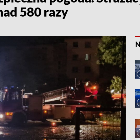
nad 580 razy
N