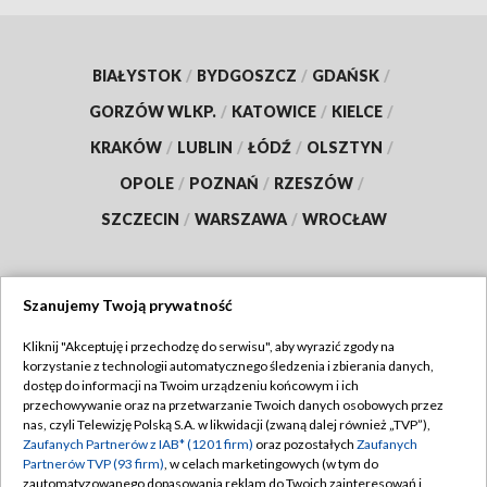
BIAŁYSTOK
/
BYDGOSZCZ
/
GDAŃSK
/
GORZÓW WLKP.
/
KATOWICE
/
KIELCE
/
KRAKÓW
/
LUBLIN
/
ŁÓDŹ
/
OLSZTYN
/
OPOLE
/
POZNAŃ
/
RZESZÓW
/
SZCZECIN
/
WARSZAWA
/
WROCŁAW
Szanujemy Twoją prywatność
Dołącz do nas:
Kliknij "Akceptuję i przechodzę do serwisu", aby wyrazić zgody na
korzystanie z technologii automatycznego śledzenia i zbierania danych,
TVP
dostęp do informacji na Twoim urządzeniu końcowym i ich
Abonament TVP
przechowywanie oraz na przetwarzanie Twoich danych osobowych przez
Regulamin TVP
nas, czyli Telewizję Polską S.A. w likwidacji (zwaną dalej również „TVP”),
Emisja w TVP
Zaufanych Partnerów z IAB* (1201 firm)
oraz pozostałych
Zaufanych
Polityka prywatności
Partnerów TVP (93 firm)
, w celach marketingowych (w tym do
Centrum informacji TVP
Moje zgody
zautomatyzowanego dopasowania reklam do Twoich zainteresowań i