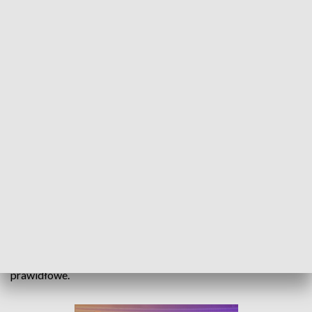
Laurka pokontrolna. Poseł PO chwali działania urzędu wojewódzkiego podczas
kryzysu na Odrze
Poseł Platformy Obywatelskiej Ryszard Wilczyński
przeprowadził dziś kontrolę w urzędzie wojewódzkim, by
wyjaśnić jak opolskie służby reagowały na pojawiające się od
26 lipca informacje o śnięciu ryb w Odrze. Działania były
prawidłowe.