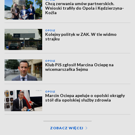
Chcą zerwania umów partnerskich.
Wnioski trafiły do Opola i Kędzierzyna-
Koźla
OPOLE
Kolejny polityk w ZAK. W tle widmo
strajku
OPOLE
Klub PiS zgłosił Marcina Ociepę na
wicemarszałka Sejmu
OPOLE
Marcin Ociepa apeluje o opolski okrągły
stół dla opolskiej służby zdrowia
ZOBACZ WIĘCEJ