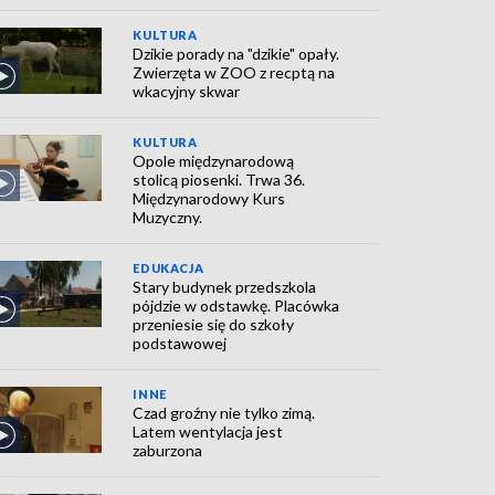
KULTURA
Dzikie porady na "dzikie" opały.
Zwierzęta w ZOO z recptą na
wkacyjny skwar
KULTURA
Opole międzynarodową
stolicą piosenki. Trwa 36.
Międzynarodowy Kurs
Muzyczny.
EDUKACJA
Stary budynek przedszkola
pójdzie w odstawkę. Placówka
przeniesie się do szkoły
podstawowej
INNE
Czad groźny nie tylko zimą.
Latem wentylacja jest
zaburzona