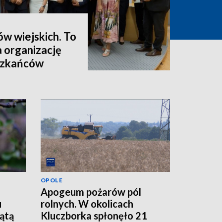
ów wiejskich. To
a organizację
eszkańców
OPOLE
Apogeum pożarów pól
u
rolnych. W okolicach
iątą
Kluczborka spłonęło 21