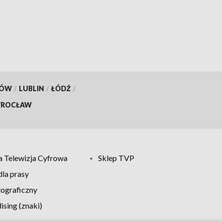
hektarów
KÓW
/
LUBLIN
/
ŁÓDŹ
/
ROCŁAW
 Telewizja Cyfrowa
Sklep TVP
la prasy
tograficzny
sing (znaki)