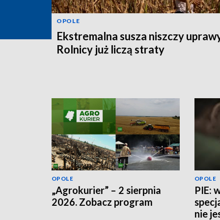
OPOLE
Ekstremalna susza niszczy uprawy
Rolnicy już liczą straty
OPOLE
OPOLE
„Agrokurier” – 2 sierpnia
PIE: 
2026. Zobacz program
specj
nie j