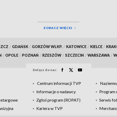
eb rynku pracy
ZOBACZ WIĘCEJ
SZCZ
/
GDAŃSK
/
GORZÓW WLKP.
/
KATOWICE
/
KIELCE
/
KRA
N
/
OPOLE
/
POZNAŃ
/
RZESZÓW
/
SZCZECIN
/
WARSZAWA
/
W
Dołącz do nas:
Centrum informacji TVP
Naziemna
Informacje o nadawcy
Program d
zetargowe
Zgłoś program (ROPAT)
Serwis fo
wizyjna
Kariera w TVP
Merchandi