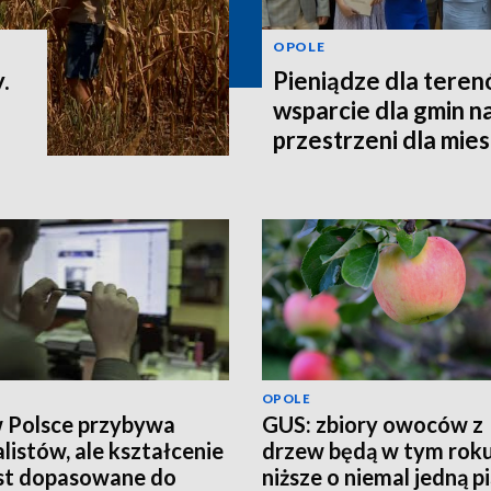
OPOLE
.
Pieniądze dla teren
wsparcie dla gmin n
przestrzeni dla mi
OPOLE
w Polsce przybywa
GUS: zbiory owoców z
alistów, ale kształcenie
drzew będą w tym rok
est dopasowane do
niższe o niemal jedną p