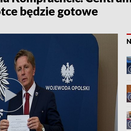
tce będzie gotowe
N