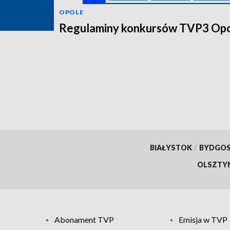
OPOLE
Regulaminy konkursów TVP3 Op
BIAŁYSTOK
/
BYDGO
OLSZTY
Abonament TVP
Emisja w TVP