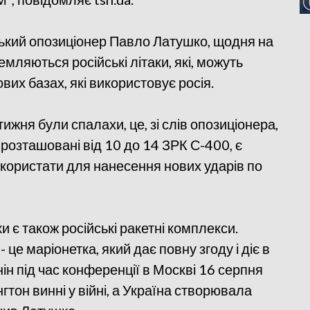
уський опозиціонер Павло Латушко, щодня на
мляються російські літаки, які, можуть
вих базах, які використовує росія.
тижня були спалахи, це, зі слів опозиціонера,
розташовані від 10 до 14 ЗРК С-400, є
икористати для нанесення нових ударів по
и є також російські ракетні комплекси.
це маріонетка, який дає повну згоду і діє в
ін під час конференції в Москві 16 серпня
тон винні у війні, а Україна створювала