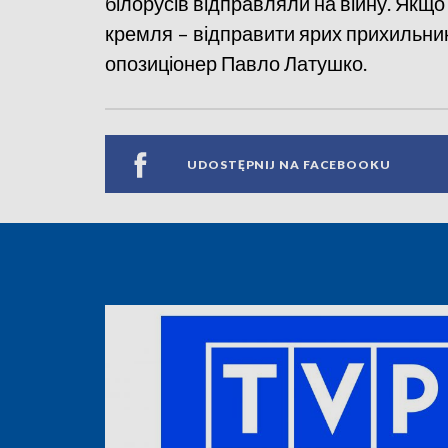
білорусів відправляли на війну. Якщо 
кремля – відправити ярих прихильникі
опозиціонер Павло Латушко.
UDOSTĘPNIJ NA FACEBOOKU