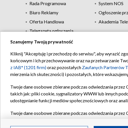
Rada Programowa
System NOS
Biuro Reklamy
Ogłoszenie pr
Oferta Handlowa
Akademia Tele
Telegazeta ogłoszenia
Szanujemy Twoją prywatność
Regulamin TVP
Kliknij "Akceptuję i przechodzę do serwisu", aby wyrazić zg
końcowym i ich przechowywanie oraz na przetwarzanie Twoich
z IAB* (1201 firm)
oraz pozostałych
Zaufanych Partnerów T
mierzenia ich skuteczności) i pozostałych, które wskazujemy
Twoje dane osobowe zbierane podczas odwiedzania przez 
takich jak: pliki cookie, sygnalizatory WWW lub innych pod
udostępnianie funkcji mediów społecznościowych oraz anali
Twoje dane osobowe zbierane podczas odwiedzania przez 
plików cookie, informacje o Twoich wyszukiwaniach w serwi
Partnerów TVP
dla realizacji następujących celów i funkc