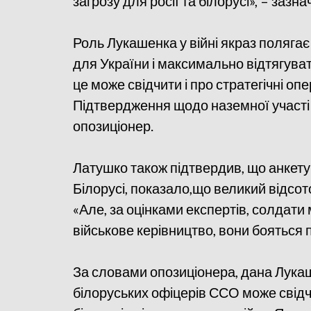
загрозу для росії та білорусі», – зазн
Роль Лукашенка у війні якраз полягає
для України і максимально відтягуват
це може свідчити і про стратегічні опер
Підтвердження щодо наземної участі Б
опозиціонер.
Латушко також підтвердив, що анкету
Білорусі, показало,що великий відсото
«Але, за оцінками експертів, солдати
військове керівництво, вони бояться п
За словами опозиціонера, дана Лука
білоруських офіцерів ССО може свідч