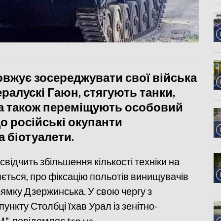
овжує зосереджувати свої війська
ралускі Гаюн, стягують танки,
 а також переміщують особовий
що російські окупанти
а біотуалети.
свідчить збільшення кількості техніки на
яється, про фіксацію польотів винищувачів
рямку Дзержинська. У свою чергу з
нкту Столбці їхав Урал із зенітно-
, повідомляє tsn.ua.