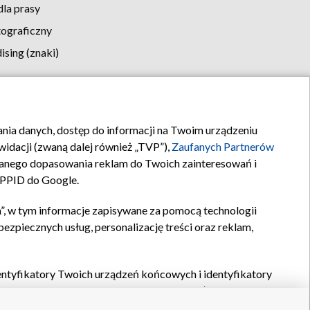
la prasy
tograficzny
sing (znaki)
klamy
Kontakt
rania danych, dostęp do informacji na Twoim urządzeniu
idacji (zwaną dalej również „TVP”),
Zaufanych Partnerów
anego dopasowania reklam do Twoich zainteresowań i
a PPID do Google.
”, w tym informacje zapisywane za pomocą technologii
zpiecznych usług, personalizację treści oraz reklam,
identyfikatory Twoich urządzeń końcowych i identyfikatory
P,
Zaufanych Partnerów z IAB
oraz pozostałych
Zaufanych
 wyboru podstawowych reklam, wyboru spersonalizowanych