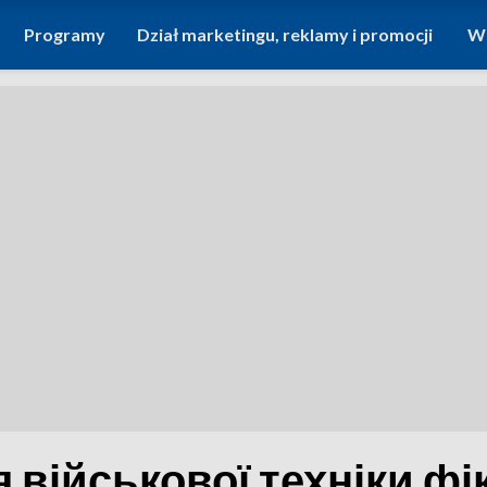
Programy
Dział marketingu, reklamy i promocji
Wi
 військової техніки фі