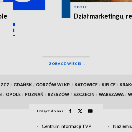
OPOLE
ole
Dział marketingu, re
ZOBACZ WIĘCEJ
SZCZ
/
GDAŃSK
/
GORZÓW WLKP.
/
KATOWICE
/
KIELCE
/
KRA
N
/
OPOLE
/
POZNAŃ
/
RZESZÓW
/
SZCZECIN
/
WARSZAWA
/
W
Dołącz do nas:
Centrum informacji TVP
Naziemna