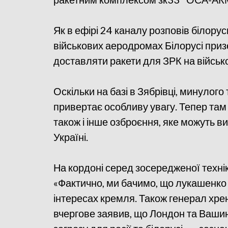
Як в ефірі 24 каналу розповів білор
військових аеродромах Білорусі призе
доставляти ракети для ЗРК на військо
Оскільки на базі в Зябрівці, минулого 
привертає особливу увагу. Тепер там 
також і інше озброєння, яке можуть в
Україні.
На кордоні серед зосередженої технік
«Фактично, ми бачимо, що лукашенко - 
інтересах кремля. Також генерал хрен
вчергове заявив, що Лондон та Вашинг