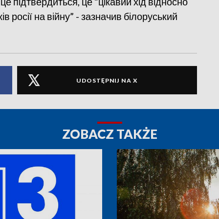
це підтвердиться, це “цікавий хід відносно
в росії на війну” - зазначив білоруський
UDOSTĘPNIJ NA X
ZOBACZ TAKŻE