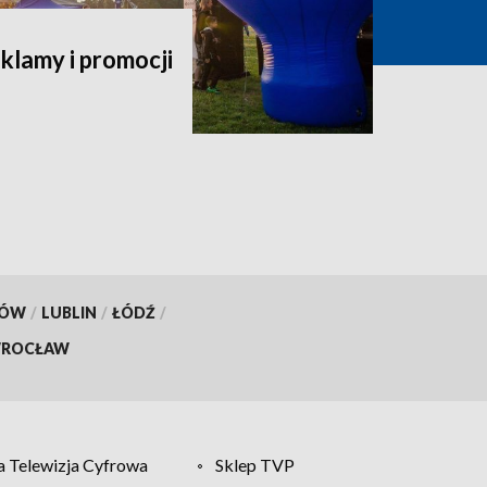
klamy i promocji
KÓW
/
LUBLIN
/
ŁÓDŹ
/
ROCŁAW
 Telewizja Cyfrowa
Sklep TVP