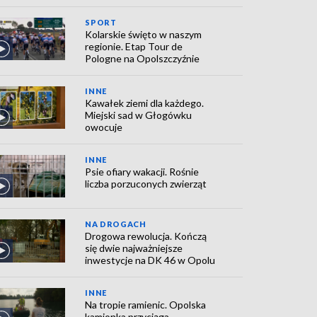
SPORT
Kolarskie święto w naszym
regionie. Etap Tour de
Pologne na Opolszczyźnie
INNE
Kawałek ziemi dla każdego.
Miejski sad w Głogówku
owocuje
INNE
Psie ofiary wakacji. Rośnie
liczba porzuconych zwierząt
NA DROGACH
Drogowa rewolucja. Kończą
się dwie najważniejsze
inwestycje na DK 46 w Opolu
INNE
Na tropie ramienic. Opolska
kamionka przyciąga