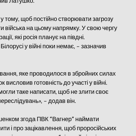
ачив Латушко.
 у тому, щоб постійно створювати загрозу
и війська на цьому напрямку. У свою чергу
ації, які росія планує на півдні.
ілорусі у війні поки немає, – зазначив
вання, яке проводилося в збройних силах
к висловив готовність до участі у війні.
 могли таке написати, щоб не злити своє
ереслідувань», – додав він.
шенком згода ПВК “Вагнер” наймати
ити і про зацікавлення, щоб проросійських