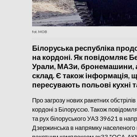
fot. MOB
Білоруська республіка прод
на кордоні. Як повідомляє Бе
Урали, МАЗи, бронемашини,
склад. Є також інформація, 
пересувають польові кухні т
Про загрозу нових ракетних обстрілів 
кордоні з Білоруссю. Також повідомл
та рух білоруського УАЗ 39621 в нап
Дзержинська в напрямку населеного пу
ракетним комплексом зк33 "ОСА-АКМ"