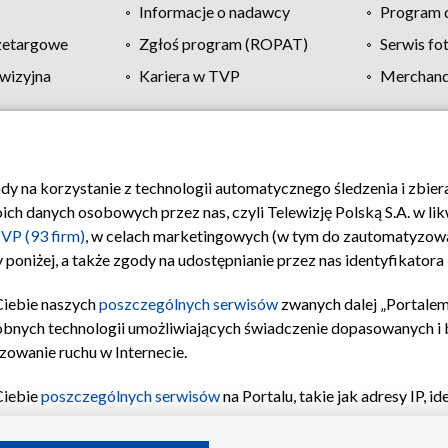
Informacje o nadawcy
Program d
zetargowe
Zgłoś program (ROPAT)
Serwis fo
wizyjna
Kariera w TVP
Merchandi
Polityka prywatności
Moje zgody
Pomoc
Biuro re
ody na korzystanie z technologii automatycznego śledzenia i zbie
 danych osobowych przez nas, czyli Telewizję Polską S.A. w likw
VP (93 firm)
, w celach marketingowych (w tym do zautomatyzow
 poniżej, a także zgody na udostępnianie przez nas identyfikator
Ciebie naszych
poszczególnych serwisów
zwanych dalej „Portalem
obnych technologii umożliwiających świadczenie dopasowanych i be
zowanie ruchu w Internecie.
Ciebie
poszczególnych serwisów
na Portalu, takie jak adresy IP, 
sach Portalu czy historia odwiedzin będą przetwarzane przez TV
ji: przechowywania informacji na urządzeniu lub dostęp do nich,