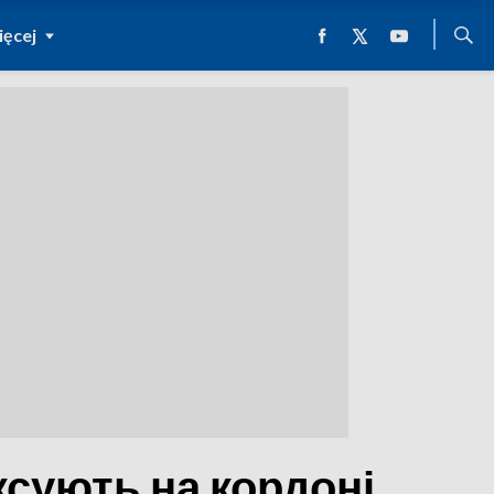
ęcej
ксують на кордоні