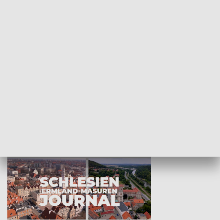
Wejściówka
Zakładka
MNIEJSZOŚCI