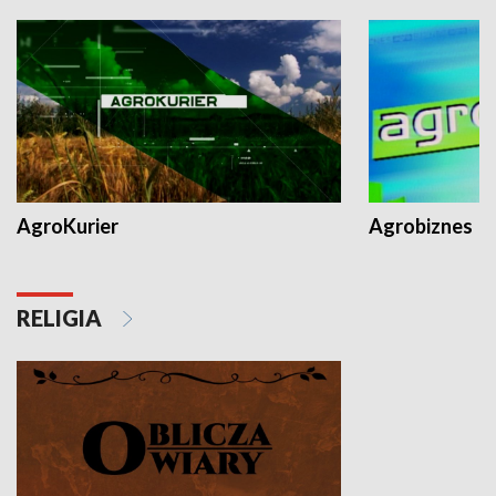
AgroKurier
Agrobiznes
RELIGIA