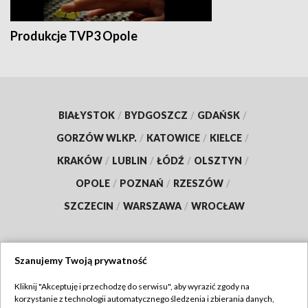
Produkcje TVP3 Opole
BIAŁYSTOK
/
BYDGOSZCZ
/
GDAŃSK
/
GORZÓW WLKP.
/
KATOWICE
/
KIELCE
/
KRAKÓW
/
LUBLIN
/
ŁÓDŹ
/
OLSZTYN
/
OPOLE
/
POZNAŃ
/
RZESZÓW
/
SZCZECIN
/
WARSZAWA
/
WROCŁAW
Szanujemy Twoją prywatność
Dołącz do nas:
Kliknij "Akceptuję i przechodzę do serwisu", aby wyrazić zgody na
korzystanie z technologii automatycznego śledzenia i zbierania danych,
TVP