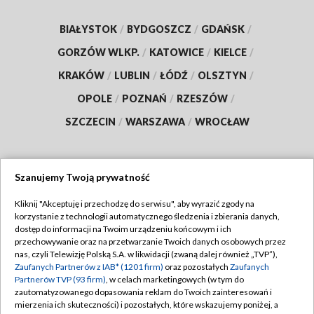
BIAŁYSTOK
/
BYDGOSZCZ
/
GDAŃSK
/
GORZÓW WLKP.
/
KATOWICE
/
KIELCE
/
KRAKÓW
/
LUBLIN
/
ŁÓDŹ
/
OLSZTYN
/
OPOLE
/
POZNAŃ
/
RZESZÓW
/
SZCZECIN
/
WARSZAWA
/
WROCŁAW
Szanujemy Twoją prywatność
Dołącz do nas:
Kliknij "Akceptuję i przechodzę do serwisu", aby wyrazić zgody na
korzystanie z technologii automatycznego śledzenia i zbierania danych,
TVP
dostęp do informacji na Twoim urządzeniu końcowym i ich
Abonament TVP
przechowywanie oraz na przetwarzanie Twoich danych osobowych przez
Regulamin TVP
nas, czyli Telewizję Polską S.A. w likwidacji (zwaną dalej również „TVP”),
Emisja w TVP
Polityka prywatności
Zaufanych Partnerów z IAB* (1201 firm)
oraz pozostałych
Zaufanych
Partnerów TVP (93 firm)
, w celach marketingowych (w tym do
Centrum informacji TVP
Moje zgody
zautomatyzowanego dopasowania reklam do Twoich zainteresowań i
mierzenia ich skuteczności) i pozostałych, które wskazujemy poniżej, a
Naziemna Telewizja Cyfrowa
Pomoc