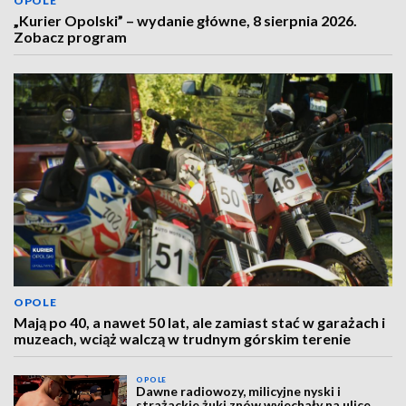
OPOLE
„Kurier Opolski” – wydanie główne, 8 sierpnia 2026.
Zobacz program
OPOLE
Mają po 40, a nawet 50 lat, ale zamiast stać w garażach i
muzeach, wciąż walczą w trudnym górskim terenie
OPOLE
Dawne radiowozy, milicyjne nyski i
strażackie żuki znów wyjechały na ulice