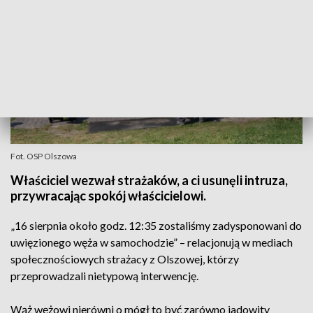
Fot. OSP Olszowa
Właściciel wezwał strażaków, a ci usunęli intruza,
przywracając spokój właścicielowi.
„16 sierpnia około godz. 12:35 zostaliśmy zadysponowani do
uwięzionego węża w samochodzie” – relacjonują w mediach
społecznościowych strażacy z Olszowej, którzy
przeprowadzali nietypową interwencję.
Wąż wężowi nierówni o mógł to być zarówno jadowity