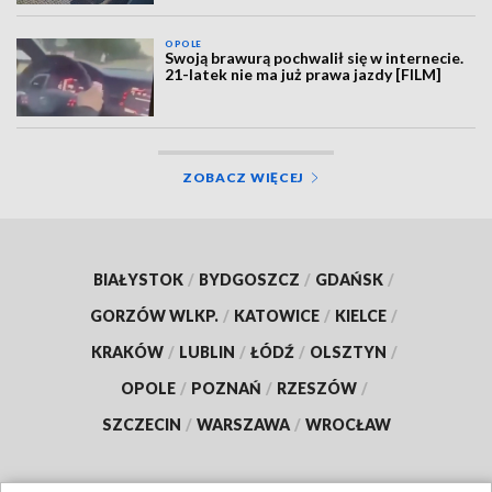
OPOLE
Swoją brawurą pochwalił się w internecie.
21-latek nie ma już prawa jazdy [FILM]
ZOBACZ WIĘCEJ
BIAŁYSTOK
/
BYDGOSZCZ
/
GDAŃSK
/
GORZÓW WLKP.
/
KATOWICE
/
KIELCE
/
KRAKÓW
/
LUBLIN
/
ŁÓDŹ
/
OLSZTYN
/
OPOLE
/
POZNAŃ
/
RZESZÓW
/
SZCZECIN
/
WARSZAWA
/
WROCŁAW