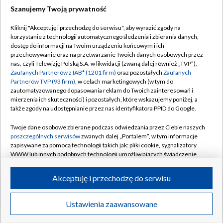
Szanujemy Twoją prywatność
Dołącz do nas:
Kliknij "Akceptuję i przechodzę do serwisu", aby wyrazić zgody na
korzystanie z technologii automatycznego śledzenia i zbierania danych,
TVP
dostęp do informacji na Twoim urządzeniu końcowym i ich
Abonament TVP
przechowywanie oraz na przetwarzanie Twoich danych osobowych przez
Regulamin TVP
nas, czyli Telewizję Polską S.A. w likwidacji (zwaną dalej również „TVP”),
Emisja w TVP
Polityka prywatności
Zaufanych Partnerów z IAB* (1201 firm)
oraz pozostałych
Zaufanych
Partnerów TVP (93 firm)
, w celach marketingowych (w tym do
Centrum informacji TVP
Moje zgody
zautomatyzowanego dopasowania reklam do Twoich zainteresowań i
mierzenia ich skuteczności) i pozostałych, które wskazujemy poniżej, a
Naziemna Telewizja Cyfrowa
Pomoc
także zgody na udostępnianie przez nas identyfikatora PPID do Google.
Sklep TVP
Biuro reklamy
Twoje dane osobowe zbierane podczas odwiedzania przez Ciebie naszych
Rada Programowa
Kontakt
poszczególnych serwisów
zwanych dalej „Portalem”, w tym informacje
zapisywane za pomocą technologii takich jak: pliki cookie, sygnalizatory
System NOS
WWW lub innych podobnych technologii umożliwiających świadczenie
dopasowanych i bezpiecznych usług, personalizację treści oraz reklam,
Informacje o nadawcy
Kanały
udostępnianie funkcji mediów społecznościowych oraz analizowanie
Akceptuję i przechodzę do serwisu
ruchu w Internecie.
Program dla prasy
©2026 Telewizja Polska S.A. w likwidacji
Biuro Reklamy
Twoje dane osobowe zbierane podczas odwiedzania przez Ciebie
Ustawienia zaawansowane
poszczególnych serwisów
na Portalu, takie jak adresy IP, identyfikatory
Ogłoszenie przetargowe
Twoich urządzeń końcowych i identyfikatory plików cookie, informacje o