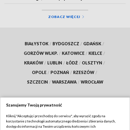
ZOBACZ WIĘCEJ
BIAŁYSTOK
/
BYDGOSZCZ
/
GDAŃSK
/
GORZÓW WLKP.
/
KATOWICE
/
KIELCE
/
KRAKÓW
/
LUBLIN
/
ŁÓDŹ
/
OLSZTYN
/
OPOLE
/
POZNAŃ
/
RZESZÓW
/
SZCZECIN
/
WARSZAWA
/
WROCŁAW
Szanujemy Twoją prywatność
Dołącz do nas:
Kliknij "Akceptuję i przechodzę do serwisu", aby wyrazić zgody na
korzystanie z technologii automatycznego śledzenia i zbierania danych,
TVP
dostęp do informacji na Twoim urządzeniu końcowym i ich