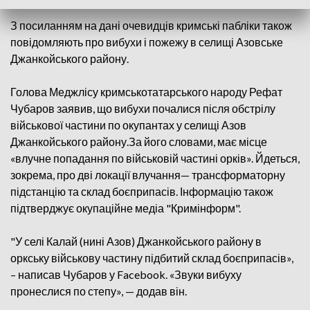
З посиланням на дані очевидців кримські пабліки також
повідомляють про вибухи і пожежу в селищі Азовське
Джанкойського району.
Голова Меджлісу кримськотатарського народу Рефат
Чубаров заявив, що вибухи почалися після обстрілу
військової частини по окупантах у селищі Азов
Джанкойського району.За його словами, має місце
«влучне попадання по військовій частині орків». Йдеться,
зокрема, про дві локації влучання— трансформаторну
підстанцію та склад боєприпасів. Інформацію також
підтверджує окупаційне медіа "Кримінформ".
"У селі Калай (нині Азов) Джанкойського району в
оркську військову частину підбитий склад боєприпасів»,
– написав Чубаров у Facebook. «Звуки вибуху
пронеслися по степу», — додав він.