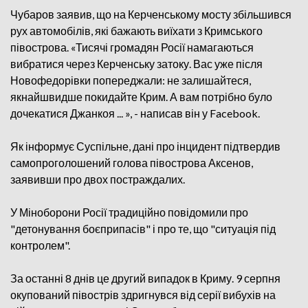
Чубаров заявив, що на Керченському мосту збільшився
рух автомобілів, які бажають виїхати з Кримського
півострова. «Тисячі громадян Росії намагаються
вибратися через Керченську затоку. Вас уже після
Новофедорівки попереджали: не залишайтеся,
якнайшвидше покидайте Крим. А вам потрібно було
дочекатися Джанкоя ... », - написав він у Facebook.
Як інформує Суспільне, дані про інцидент підтвердив
самопроголошений голова півострова Аксенов,
заявивши про двох постраждалих.
У Міноборони Росії традиційно повідомили про
"детонування боєприпасів" і про те, що "ситуація під
контролем".
За останні 8 днів це другий випадок в Криму. 9 серпня
окупований півострів здригнувся від серії вибухів на