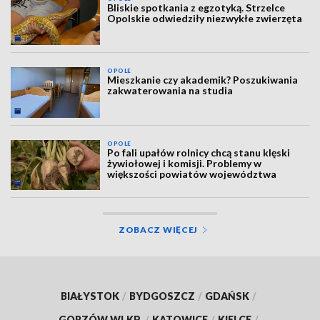
Bliskie spotkania z egzotyką. Strzelce
Opolskie odwiedziły niezwykłe zwierzęta
OPOLE
Mieszkanie czy akademik? Poszukiwania
zakwaterowania na studia
OPOLE
Po fali upałów rolnicy chcą stanu klęski
żywiołowej i komisji. Problemy w
większości powiatów województwa
ZOBACZ WIĘCEJ
BIAŁYSTOK
/
BYDGOSZCZ
/
GDAŃSK
/
GORZÓW WLKP.
/
KATOWICE
/
KIELCE
/