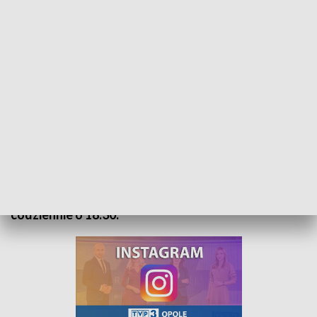
Kurier Opolski - wydanie główne – 15 sierpnia 2022
„Kurier Opolski” to codzienna porcja informacji o
najważniejszych wydarzeniach w regionie. Na
główne wydanie zapraszamy do TVP3 Opole
codziennie o 18:30.