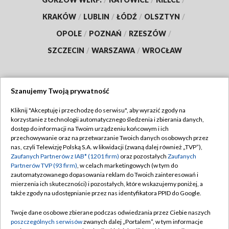
KRAKÓW
/
LUBLIN
/
ŁÓDŹ
/
OLSZTYN
/
OPOLE
/
POZNAŃ
/
RZESZÓW
/
SZCZECIN
/
WARSZAWA
/
WROCŁAW
Szanujemy Twoją prywatność
Dołącz do nas:
Kliknij "Akceptuję i przechodzę do serwisu", aby wyrazić zgody na
korzystanie z technologii automatycznego śledzenia i zbierania danych,
TVP
dostęp do informacji na Twoim urządzeniu końcowym i ich
Abonament TVP
przechowywanie oraz na przetwarzanie Twoich danych osobowych przez
Regulamin TVP
nas, czyli Telewizję Polską S.A. w likwidacji (zwaną dalej również „TVP”),
Emisja w TVP
Zaufanych Partnerów z IAB* (1201 firm)
oraz pozostałych
Zaufanych
Polityka prywatności
Partnerów TVP (93 firm)
, w celach marketingowych (w tym do
Centrum informacji TVP
Moje zgody
zautomatyzowanego dopasowania reklam do Twoich zainteresowań i
mierzenia ich skuteczności) i pozostałych, które wskazujemy poniżej, a
Naziemna Telewizja Cyfrowa
Pomoc
także zgody na udostępnianie przez nas identyfikatora PPID do Google.
Sklep TVP
Biuro reklamy
Twoje dane osobowe zbierane podczas odwiedzania przez Ciebie naszych
Rada Programowa
poszczególnych serwisów
zwanych dalej „Portalem”, w tym informacje
Kontakt