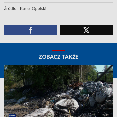
Źródło:
Kurier Opolski
ZOBACZ TAKŻE