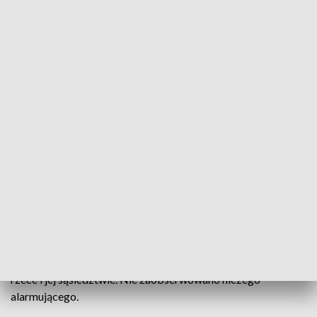
Strażacy nadzorują stan Odry. Na razie nie stwierdzono żadnych
nieprawidłowości
W związku ze skażeniem Odry w jej środkowym biegu,
odcinek rzeki przebiegający przez nasze województwo, jest
stale nadzorowany przez strażaków z komend powiatowych
i miejskich. Obserwowane są również zwierzęta żyjące w
rzece i jej sąsiedztwie. Nie zaobserwowano niczego
alarmującego.