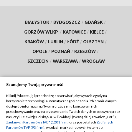
BIAŁYSTOK
/
BYDGOSZCZ
/
GDAŃSK
/
GORZÓW WLKP.
/
KATOWICE
/
KIELCE
/
KRAKÓW
/
LUBLIN
/
ŁÓDŹ
/
OLSZTYN
/
OPOLE
/
POZNAŃ
/
RZESZÓW
/
SZCZECIN
/
WARSZAWA
/
WROCŁAW
Szanujemy Twoją prywatność
Dołącz do nas:
Kliknij "Akceptuję i przechodzę do serwisu", aby wyrazić zgody na
korzystanie z technologii automatycznego śledzenia i zbierania danych,
TVP
dostęp do informacji na Twoim urządzeniu końcowym i ich
Abonament TVP
przechowywanie oraz na przetwarzanie Twoich danych osobowych przez
Regulamin TVP
nas, czyli Telewizję Polską S.A. w likwidacji (zwaną dalej również „TVP”),
Emisja w TVP
Zaufanych Partnerów z IAB* (1201 firm)
oraz pozostałych
Zaufanych
Polityka prywatności
Partnerów TVP (93 firm)
, w celach marketingowych (w tym do
Centrum informacji TVP