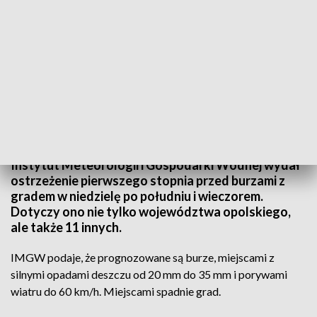
(fot. PAP)
Instytut Meteorologii i Gospodarki Wodnej wydał
ostrzeżenie pierwszego stopnia przed burzami z
gradem w niedzielę po południu i wieczorem.
Dotyczy ono nie tylko województwa opolskiego,
ale także 11 innych.
IMGW podaje, że prognozowane są burze, miejscami z
silnymi opadami deszczu od 20 mm do 35 mm i porywami
wiatru do 60 km/h. Miejscami spadnie grad.