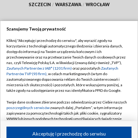
SZCZECIN
/
WARSZAWA
/
WROCŁAW
Szanujemy Twoją prywatność
Dołącz do nas:
Kliknij "Akceptuję i przechodzę do serwisu", aby wyrazić zgody na
korzystanie z technologii automatycznego śledzenia i zbierania danych,
TVP
dostęp do informacji na Twoim urządzeniu końcowym i ich
Abonament TVP
przechowywanie oraz na przetwarzanie Twoich danych osobowych przez
Regulamin TVP
nas, czyli Telewizję Polską S.A. w likwidacji (zwaną dalej również „TVP”),
Emisja w TVP
Polityka prywatności
Zaufanych Partnerów z IAB* (1201 firm)
oraz pozostałych
Zaufanych
Partnerów TVP (93 firm)
, w celach marketingowych (w tym do
Centrum informacji TVP
Moje zgody
zautomatyzowanego dopasowania reklam do Twoich zainteresowań i
mierzenia ich skuteczności) i pozostałych, które wskazujemy poniżej, a
Naziemna Telewizja Cyfrowa
Pomoc
także zgody na udostępnianie przez nas identyfikatora PPID do Google.
Sklep TVP
Biuro reklamy
Twoje dane osobowe zbierane podczas odwiedzania przez Ciebie naszych
Rada Programowa
Kontakt
poszczególnych serwisów
zwanych dalej „Portalem”, w tym informacje
zapisywane za pomocą technologii takich jak: pliki cookie, sygnalizatory
System NOS
WWW lub innych podobnych technologii umożliwiających świadczenie
dopasowanych i bezpiecznych usług, personalizację treści oraz reklam,
Informacje o nadawcy
Kanały
udostępnianie funkcji mediów społecznościowych oraz analizowanie
Akceptuję i przechodzę do serwisu
ruchu w Internecie.
Program dla prasy