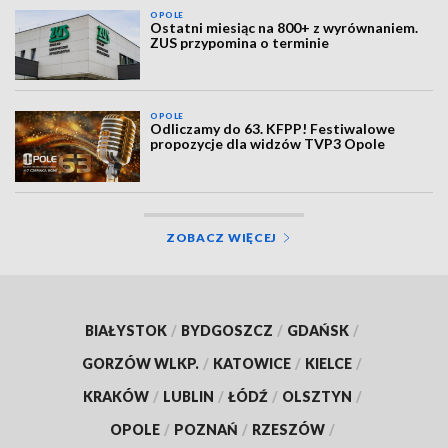
OPOLE
Ostatni miesiąc na 800+ z wyrównaniem.
ZUS przypomina o terminie
OPOLE
Odliczamy do 63. KFPP! Festiwalowe
propozycje dla widzów TVP3 Opole
ZOBACZ WIĘCEJ
BIAŁYSTOK
/
BYDGOSZCZ
/
GDAŃSK
/
GORZÓW WLKP.
/
KATOWICE
/
KIELCE
/
KRAKÓW
/
LUBLIN
/
ŁÓDŹ
/
OLSZTYN
/
OPOLE
/
POZNAŃ
/
RZESZÓW
/