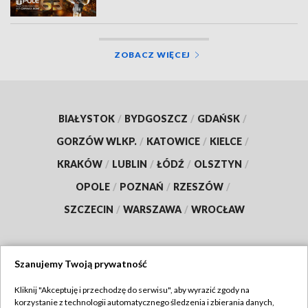
ZOBACZ WIĘCEJ
BIAŁYSTOK
/
BYDGOSZCZ
/
GDAŃSK
/
GORZÓW WLKP.
/
KATOWICE
/
KIELCE
/
KRAKÓW
/
LUBLIN
/
ŁÓDŹ
/
OLSZTYN
/
OPOLE
/
POZNAŃ
/
RZESZÓW
/
SZCZECIN
/
WARSZAWA
/
WROCŁAW
Szanujemy Twoją prywatność
Dołącz do nas:
Kliknij "Akceptuję i przechodzę do serwisu", aby wyrazić zgody na
korzystanie z technologii automatycznego śledzenia i zbierania danych,
TVP