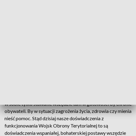
warunków do powstania brygady, które jeśli warunki na to
pozwolą mogłaby być inicjowana już w przyszłym roku. –
zaznaczył dowódca WOT.
Zdaniem Ministra Ociepy to bardzo dobry kierunek. -
Zaczynamy najpierw od żołnierzy. Nie generałów, sztabów
tylko najpierw od żołnierzy stąd 171 batalion w Brzegu, 172
batalion w Opolu, później brygada i będziemy myśleć o
trzecim batalionie – powiedział Ociepa.
Sekretarz stanu w Ministerstwie Obrony Narodowej
podczas swojego wystąpienia zwrócił także uwagę na to jak
ważne jest wojsko nie tylko w czasie wojny, ale i pokoju. -
Batalion i Wojska Obrony Terytorialnej nie są celem samym
w sobie tylko stawanie wszędzie tam w gotowości by chronić
obywateli. By w sytuacji zagrożenia życia, zdrowia czy mienia
nieść pomoc. Stąd dzisiaj nasze doświadczenia z
funkcjonowania Wojsk Obrony Terytorialnej to są
doświadczenia wspaniałej, bohaterskiej postawy wszędzie