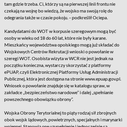
tam gdzie trzeba. Ci, którzy są na pierwszej linii frontu nie
czekają na wojnę bo wiedzą, że wojsko ma swoją rolę do
odegrania także w czasie pokoju. – podkreślił Ociepa.
Kandydatami do WOT w korpusie szeregowym mogą być
osoby w wieku od 18 do 60 lat, które nie były karane.
Mieszkańcy województwa opolskiego mogą już składać do
Wojskowych Centrów Rekrutacji wnioski o powołanie w
szeregi WOT. Osobista wizyta w WCR nie jest jednak na
początku konieczna, wystarczy skorzystać z platformy
ePUAP, czyli Elektronicznej Platformy Usług Administracji
Publicznej, która jest dostępna na stronie www.epuap.gov.pl.
Wniosek o powołanie znajduje się w katalogu spraw, w
zakładce „bezpieczeństwo narodowe” i dalej „spełnianie
powszechnego obowiązku obrony”.
Wojska Obrony Terytorialnej to piąty rodzaj sił zbrojnych
obok wojsk lądowych, powietrznych, specjalnych i marynarki
wojennej. Stanowią one uzupełnienie i jednocześnie są