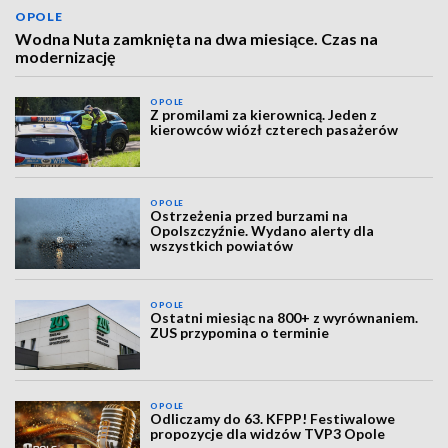
OPOLE
Wodna Nuta zamknięta na dwa miesiące. Czas na
modernizację
OPOLE
Z promilami za kierownicą. Jeden z
kierowców wiózł czterech pasażerów
OPOLE
Ostrzeżenia przed burzami na
Opolszczyźnie. Wydano alerty dla
wszystkich powiatów
OPOLE
Ostatni miesiąc na 800+ z wyrównaniem.
ZUS przypomina o terminie
OPOLE
Odliczamy do 63. KFPP! Festiwalowe
propozycje dla widzów TVP3 Opole