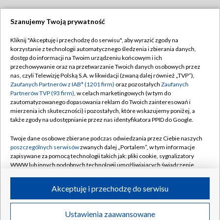
Szanujemy Twoją prywatność
Dołącz do nas:
Kliknij "Akceptuję i przechodzę do serwisu", aby wyrazić zgody na
korzystanie z technologii automatycznego śledzenia i zbierania danych,
TVP
dostęp do informacji na Twoim urządzeniu końcowym i ich
Abonament TVP
przechowywanie oraz na przetwarzanie Twoich danych osobowych przez
Regulamin TVP
nas, czyli Telewizję Polską S.A. w likwidacji (zwaną dalej również „TVP”),
Emisja w TVP
Polityka prywatności
Zaufanych Partnerów z IAB* (1201 firm)
oraz pozostałych
Zaufanych
Partnerów TVP (93 firm)
, w celach marketingowych (w tym do
Centrum informacji TVP
Moje zgody
zautomatyzowanego dopasowania reklam do Twoich zainteresowań i
mierzenia ich skuteczności) i pozostałych, które wskazujemy poniżej, a
Naziemna Telewizja Cyfrowa
Pomoc
także zgody na udostępnianie przez nas identyfikatora PPID do Google.
Sklep TVP
Biuro reklamy
Twoje dane osobowe zbierane podczas odwiedzania przez Ciebie naszych
Rada Programowa
Kontakt
poszczególnych serwisów
zwanych dalej „Portalem”, w tym informacje
zapisywane za pomocą technologii takich jak: pliki cookie, sygnalizatory
System NOS
WWW lub innych podobnych technologii umożliwiających świadczenie
dopasowanych i bezpiecznych usług, personalizację treści oraz reklam,
Informacje o nadawcy
Kanały
udostępnianie funkcji mediów społecznościowych oraz analizowanie
Akceptuję i przechodzę do serwisu
ruchu w Internecie.
Program dla prasy
©2026 Telewizja Polska S.A. w likwidacji
Biuro Reklamy
Twoje dane osobowe zbierane podczas odwiedzania przez Ciebie
Ustawienia zaawansowane
poszczególnych serwisów
na Portalu, takie jak adresy IP, identyfikatory