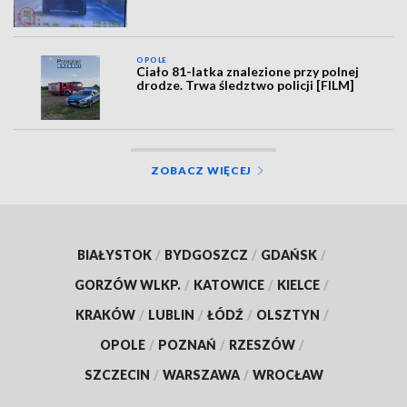
OPOLE
Ciało 81-latka znalezione przy polnej
drodze. Trwa śledztwo policji [FILM]
ZOBACZ WIĘCEJ
BIAŁYSTOK
/
BYDGOSZCZ
/
GDAŃSK
/
GORZÓW WLKP.
/
KATOWICE
/
KIELCE
/
KRAKÓW
/
LUBLIN
/
ŁÓDŹ
/
OLSZTYN
/
OPOLE
/
POZNAŃ
/
RZESZÓW
/
SZCZECIN
/
WARSZAWA
/
WROCŁAW