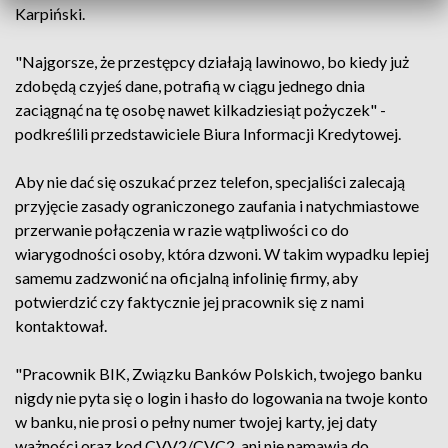
Karpiński.
"Najgorsze, że przestępcy działają lawinowo, bo kiedy już
zdobędą czyjeś dane, potrafią w ciągu jednego dnia
zaciągnąć na tę osobę nawet kilkadziesiąt pożyczek" -
podkreślili przedstawiciele Biura Informacji Kredytowej.
Aby nie dać się oszukać przez telefon, specjaliści zalecają
przyjęcie zasady ograniczonego zaufania i natychmiastowe
przerwanie połączenia w razie wątpliwości co do
wiarygodności osoby, która dzwoni. W takim wypadku lepiej
samemu zadzwonić na oficjalną infolinię firmy, aby
potwierdzić czy faktycznie jej pracownik się z nami
kontaktował.
"Pracownik BIK, Związku Banków Polskich, twojego banku
nigdy nie pyta się o login i hasło do logowania na twoje konto
w banku, nie prosi o pełny numer twojej karty, jej daty
ważności oraz kod CVV2/CVC2, ani nie namawia do