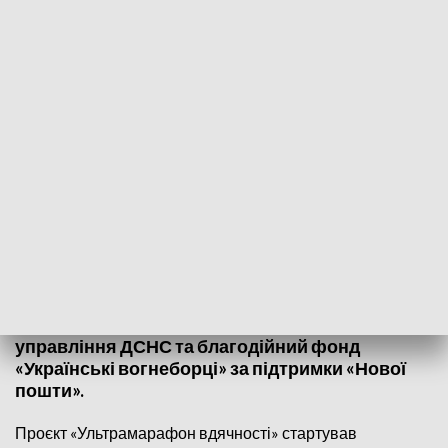
Fot. FB/Eugene Enin
11серпня у Києві стартував “Ультрамарафон
Вдячності”. Аби встановити національний
рекорд, його учасник має пробігти з України до
Польщі. Організатор проекту - Головне
управління ДСНС та благодійний фонд
«Українські вогнеборці» за підтримки «Нової
пошти».
Проєкт «Ультрамарафон вдячності» стартував