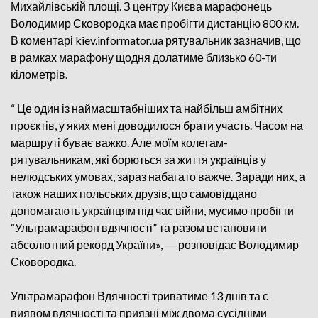
Михайлівській площі. З центру Києва марафонець
Володимир Сковородка має пробігти дистанцію 800 км.
В коментарі kiev.informator.ua рятувальник зазначив, що
в рамках марафону щодня долатиме близько 60-ти
кілометрів.
“ Це один із наймасштабніших та найбільш амбітних
проєктів, у яких мені доводилося брати участь. Часом на
маршруті буває важко. Але моїм колегам-
рятувальникам, які борються за життя українців у
нелюдських умовах, зараз набагато важче. Заради них, а
також наших польських друзів, що самовіддано
допомагають українцям під час війни, мусимо пробігти
“Ультрамарафон вдячності” та разом встановити
абсолютний рекорд України», ― розповідає Володимир
Сковородка.
Ультрамарафон Вдячності триватиме 13 днів та є
виявом вдячності та приязні між двома сусідніми