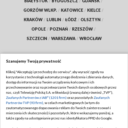
BIAŁYSTOK
/
BYDGOSZCZ
/
GDAŃSK
/
GORZÓW WLKP.
/
KATOWICE
/
KIELCE
/
KRAKÓW
/
LUBLIN
/
ŁÓDŹ
/
OLSZTYN
/
OPOLE
/
POZNAŃ
/
RZESZÓW
/
SZCZECIN
/
WARSZAWA
/
WROCŁAW
Szanujemy Twoją prywatność
Dołącz do nas:
Kliknij "Akceptuję i przechodzę do serwisu", aby wyrazić zgody na
korzystanie z technologii automatycznego śledzenia i zbierania danych,
TVP
dostęp do informacji na Twoim urządzeniu końcowym i ich
Abonament TVP
przechowywanie oraz na przetwarzanie Twoich danych osobowych przez
Regulamin TVP
nas, czyli Telewizję Polską S.A. w likwidacji (zwaną dalej również „TVP”),
Emisja w TVP
Zaufanych Partnerów z IAB* (1201 firm)
Polityka prywatności
oraz pozostałych
Zaufanych
Partnerów TVP (93 firm)
, w celach marketingowych (w tym do
Centrum informacji TVP
Moje zgody
zautomatyzowanego dopasowania reklam do Twoich zainteresowań i
mierzenia ich skuteczności) i pozostałych, które wskazujemy poniżej, a
Naziemna Telewizja Cyfrowa
Pomoc
także zgody na udostępnianie przez nas identyfikatora PPID do Google.
Sklep TVP
Biuro reklamy