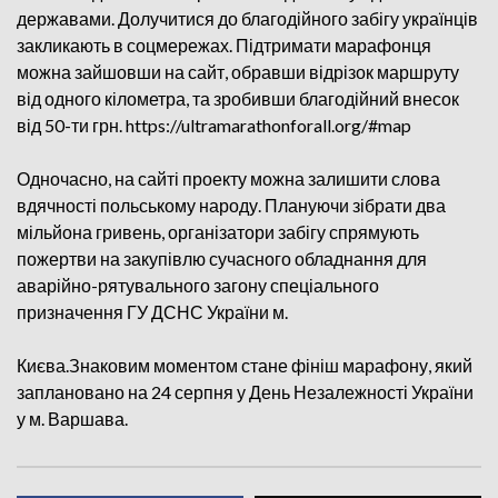
державами. Долучитися до благодійного забігу українців
закликають в соцмережах. Підтримати марафонця
можна зайшовши на сайт, обравши відрізок маршруту
від одного кілометра, та зробивши благодійний внесок
від 50-ти грн. https://ultramarathonforall.org/#map
Одночасно, на сайті проекту можна залишити слова
вдячності польському народу. Плануючи зібрати два
мільйона гривень, організатори забігу спрямують
пожертви на закупівлю сучасного обладнання для
аварійно-рятувального загону спеціального
призначення ГУ ДСНС України м.
Києва.Знаковим моментом стане фініш марафону, який
заплановано на 24 серпня у День Незалежності України
у м. Варшава.