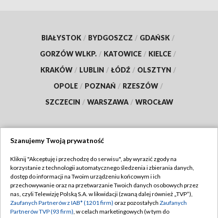
BIAŁYSTOK
/
BYDGOSZCZ
/
GDAŃSK
/
GORZÓW WLKP.
/
KATOWICE
/
KIELCE
/
KRAKÓW
/
LUBLIN
/
ŁÓDŹ
/
OLSZTYN
/
OPOLE
/
POZNAŃ
/
RZESZÓW
/
SZCZECIN
/
WARSZAWA
/
WROCŁAW
Szanujemy Twoją prywatność
Dołącz do nas:
Kliknij "Akceptuję i przechodzę do serwisu", aby wyrazić zgody na
korzystanie z technologii automatycznego śledzenia i zbierania danych,
TVP
dostęp do informacji na Twoim urządzeniu końcowym i ich
Abonament TVP
przechowywanie oraz na przetwarzanie Twoich danych osobowych przez
Regulamin TVP
nas, czyli Telewizję Polską S.A. w likwidacji (zwaną dalej również „TVP”),
Emisja w TVP
Zaufanych Partnerów z IAB* (1201 firm)
oraz pozostałych
Zaufanych
Polityka prywatności
Partnerów TVP (93 firm)
, w celach marketingowych (w tym do
Centrum informacji TVP