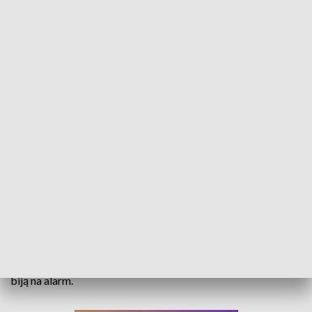
Odra poważnie skażona. Jest zalecenie rządu by nie korzystać z rzeki
Nadal nie wiadomo, kto, gdzie i czym zatruł Odrę.
Niemieckie media podały, że odkryto w niej rtęć. Rząd wydał
zalecenie, by nie korzystać z rzeki Odry w celach
wędkarskich i rekreacyjnych. Prawdopodobnie za skażenie
rzeki odpowiadają zakłady przemysłowe. Prokuratura
wrocławska prowadzi w tej sprawie śledztwo, a naukowcy
biją na alarm.