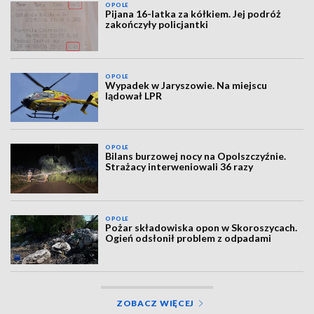
OPOLE
Pijana 16-latka za kółkiem. Jej podróż
zakończyły policjantki
OPOLE
Wypadek w Jaryszowie. Na miejscu
lądował LPR
OPOLE
Bilans burzowej nocy na Opolszczyźnie.
Strażacy interweniowali 36 razy
OPOLE
Pożar składowiska opon w Skoroszycach.
Ogień odsłonił problem z odpadami
ZOBACZ WIĘCEJ