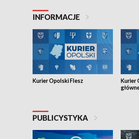
Juniorów Młodszych w kolarstwie
Otwartyc
torowym.
plażowej
INFORMACJE
meczu Ko
Kurier Opolski Flesz
Kurier 
główn
PUBLICYSTYKA