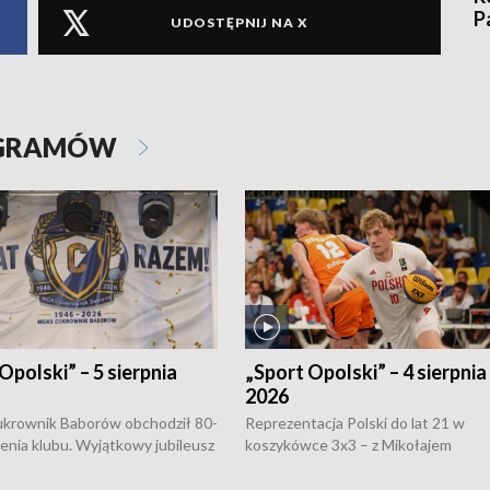
P
UDOSTĘPNIJ NA X
OGRAMÓW
Opolski” – 5 sierpnia
„Sport Opolski” – 4 sierpnia
2026
rownik Baborów obchodził 80-
Reprezentacja Polski do lat 21 w
nienia klubu. Wyjątkowy jubileusz
koszykówce 3x3 – z Mikołajem
 na sportowo. W programie
Kowalczykiem z opolskiego AZS-u 
 turnieju eliminacyjnym
składzie - wygrała dwa z trzech tur