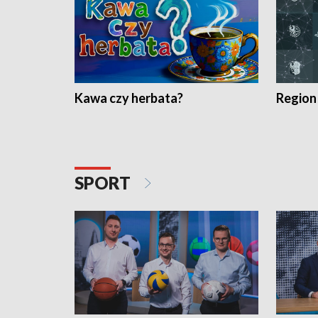
Kawa czy herbata?
Region
SPORT