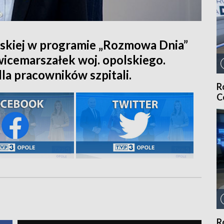
skiej w programie „Rozmowa Dnia”
icemarszałek woj. opolskiego.
a pracowników szpitali.
R
C
R