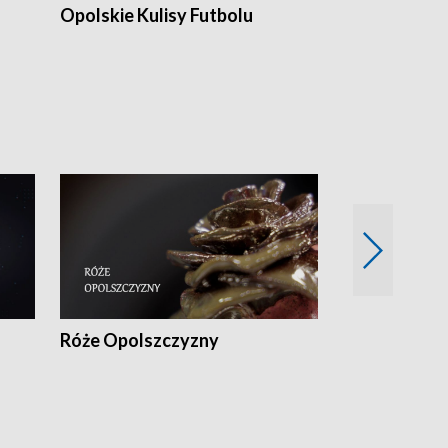
Opolskie Kulisy Futbolu
Złote chwile
sportu
Róże Opolszczyzny
Czas report