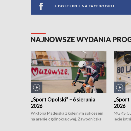
UDOSTĘPNIJ NA FACEBOOKU
NAJNOWSZE WYDANIA PR
„Sport Opolski” – 6 sierpnia
„Sport 
2026
2026
Wiktoria Madejska z kolejnym sukcesem
MGKS Cuk
na arenie ogólnokrajowej. Zawodniczka
lecie ist
Klubu Kolarskiego Ziemia Brzeska
odbył się
została podwójna Mistrzynią Polski
również o