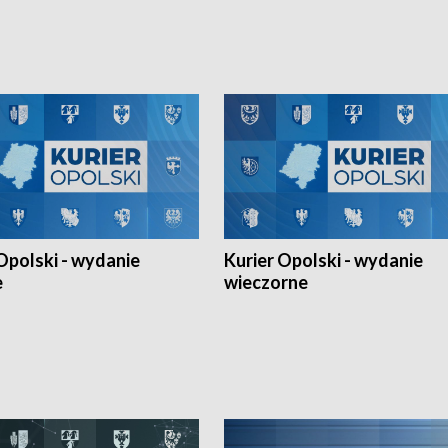
h Mistrzostw w siatkówce
w ramach Ligi Narodów. Rywalizacja
 amatorów w Opolu oraz o
odbyła się w węgierskim Szolnok.
lejarza Opole. Zapraszamy!
Opolski - wydanie
Kurier Opolski - wydanie
e
wieczorne