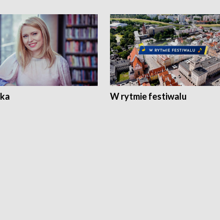
ka
W rytmie festiwalu