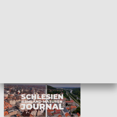
Wejściówka
Zakładka
MNIEJSZOŚCI