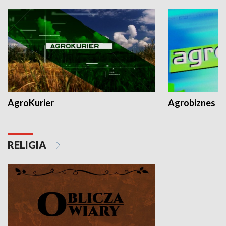
AgroKurier
Agrobiznes
RELIGIA