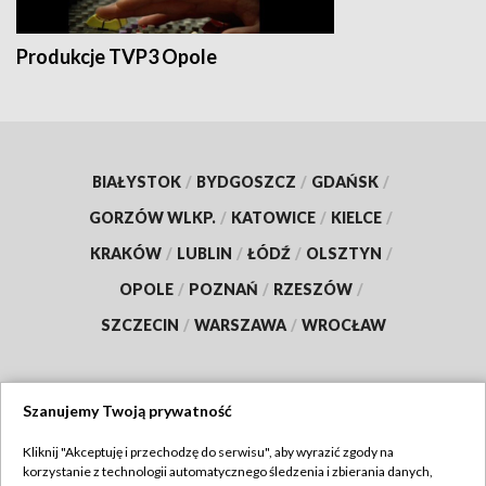
Produkcje TVP3 Opole
BIAŁYSTOK
/
BYDGOSZCZ
/
GDAŃSK
/
GORZÓW WLKP.
/
KATOWICE
/
KIELCE
/
KRAKÓW
/
LUBLIN
/
ŁÓDŹ
/
OLSZTYN
/
OPOLE
/
POZNAŃ
/
RZESZÓW
/
SZCZECIN
/
WARSZAWA
/
WROCŁAW
Szanujemy Twoją prywatność
Dołącz do nas:
Kliknij "Akceptuję i przechodzę do serwisu", aby wyrazić zgody na
korzystanie z technologii automatycznego śledzenia i zbierania danych,
TVP