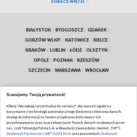
ZOBACZ WIĘCEJ
BIAŁYSTOK
/
BYDGOSZCZ
/
GDAŃSK
/
GORZÓW WLKP.
/
KATOWICE
/
KIELCE
/
KRAKÓW
/
LUBLIN
/
ŁÓDŹ
/
OLSZTYN
/
OPOLE
/
POZNAŃ
/
RZESZÓW
/
SZCZECIN
/
WARSZAWA
/
WROCŁAW
Szanujemy Twoją prywatność
Dołącz do nas:
Kliknij "Akceptuję i przechodzę do serwisu", aby wyrazić zgody na
korzystanie z technologii automatycznego śledzenia i zbierania danych,
TVP
dostęp do informacji na Twoim urządzeniu końcowym i ich
Abonament TVP
przechowywanie oraz na przetwarzanie Twoich danych osobowych przez
Regulamin TVP
nas, czyli Telewizję Polską S.A. w likwidacji (zwaną dalej również „TVP”),
Emisja w TVP
Zaufanych Partnerów z IAB* (1201 firm)
oraz pozostałych
Zaufanych
Polityka prywatności