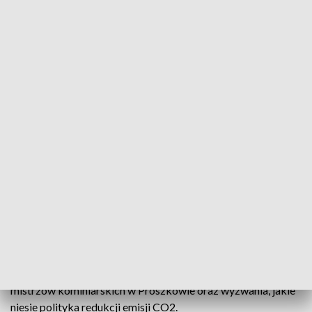
Rozmowa dnia - Marta Skorupińska i dr inż. Krzysztof Drożdżol
Gośćmi Hanny Honisz w programie „Rozmowa Dnia”
byli Marta Skorupińska - wiceprezes Korporacji
Kominiarzy Polskich oraz dr inż. Krzysztof Drożdżol
- wiceprezes opolskiego oddziału Korporacji
Kominiarzy Polskich.
Tematem rozmowy była międzynarodowa konferencja
mistrzów kominiarskich w Prószkowie oraz wyzwania, jakie
niesie polityka redukcji emisji CO2.