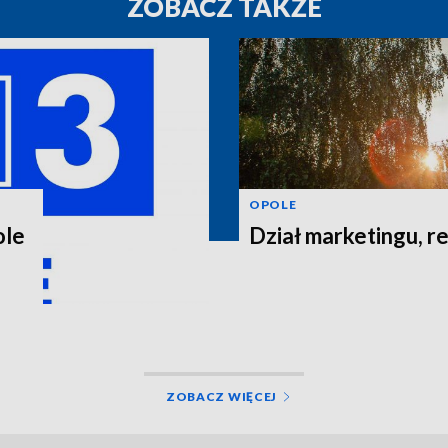
ZOBACZ TAKŻE
OPOLE
ole
Dział marketingu, re
ZOBACZ WIĘCEJ