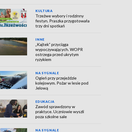
KULTURA
Trzeźwe wybory i rodzinny
festyn. Praszka przygotowała
trzy dni spotkań
INNE
„Kajtek” przyciąga
wypoczywających. WOPR
ostrzega przed ukrytym
ryzykiem
NA SYGNALE
Ogień przy przejeździe
kolejowym. Pożar w lesie pod
Jelową
EDUKACJA
Zawód sprawdzony w
praktyce. Uczniowie wyszli
poza szkolne sale
NA SYGNALE