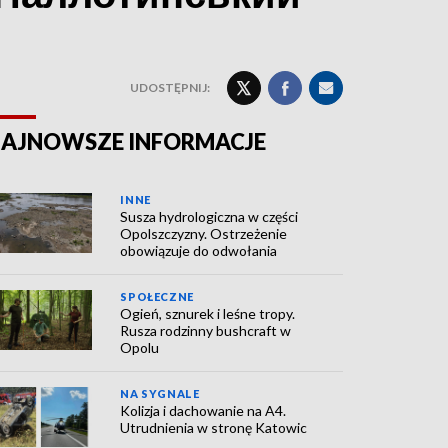
UDOSTĘPNIJ:
AJNOWSZE INFORMACJE
INNE
Susza hydrologiczna w części
Opolszczyzny. Ostrzeżenie
obowiązuje do odwołania
SPOŁECZNE
Ogień, sznurek i leśne tropy.
Rusza rodzinny bushcraft w
Opolu
NA SYGNALE
Kolizja i dachowanie na A4.
Utrudnienia w stronę Katowic