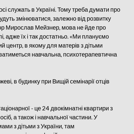
сі служать в Україні. Тому треба думати про
удуть змінюватися, залежно від розвитку
сор Мирослав Мейзнер, мова не йде про
і, адже їх і так достатньо. «Ми плануємо
 центр, в якому для матерів з дітьми
аватиметься навчальна, психотерапевтична
ві, в будинку при Вищій семінарії отців
аціонарної - це 24 двокімнатні квартири з
сіб, а також і навчальної частини. У
ами з дітьми з України, там