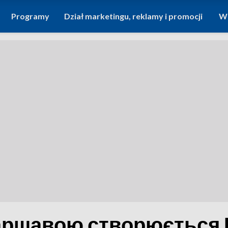
Programy
Dział marketingu, reklamy i promocji
Wi
Варшавою створюється