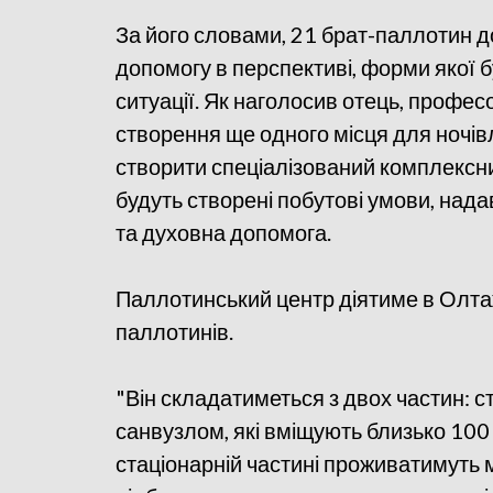
За його словами, 21 брат-паллотин до
допомогу в перспективі, форми якої б
ситуації. Як наголосив отець, профе
створення ще одного місця для ночівл
створити спеціалізований комплексний
будуть створені побутові умови, над
та духовна допомога.
Паллотинський центр діятиме в Олтаже
паллотинів.
"Він складатиметься з двох частин: ст
санвузлом, які вміщують близько 100 о
стаціонарній частині проживатимуть м