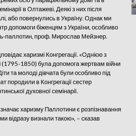
мінарії в Олтажеві. Деякі з них після
лі, або повернулись в Україну. Однак ми
тр допомоги біженцям з України, особливо
тець-паллотин, проф. Мирослав Мейзнер.
дповідає харизмі Конгрегації. «Однією з
і (1795-1850) була допомога жертвам війни
іти та молоді дівчата були особливо під
вчат породили в Конгрегації сестер
тинської духовної семінарії.
изначає харизму Паллотини є розпізнавання
 ми відразу визнали такою», – сказав