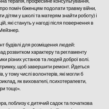
чна терапія, професійне консультування,
 про поміч біженцям подолати травму війни,
ти дітям у школі та матерям знайти роботу) і
й, які стануть у нагоді після повернення в
 Мейзнер.
онт будівлі для розміщення людей:
ад розвитком характеру та регламенту
ки різних установ та людей доброї волі.
дтримку, щоб завершити ремонт. Йдеться
, у тому числі волонтерів, які могли б
риклад, як вихователі, психотерапевти,
єри тощо».
а, поблизу є дитячий садок та початкова