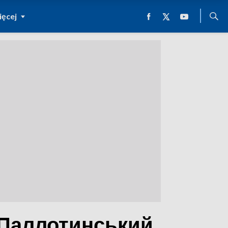
ęcej
 Паллотинський