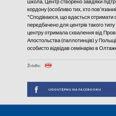
школа. Центр створено завдяки підтри
кордону (особливо тих, хто пов’язаний
"Сподіваюся, що вдасться отримати ф
передбачено для центрів такого типу в
центру отримала схвалення від Прові
Апостольства (паллотинців) у Польщі
особисто відвідав семінарію в Олтаже
Źródło:
UDOSTĘPNIJ NA FACEBOOKU