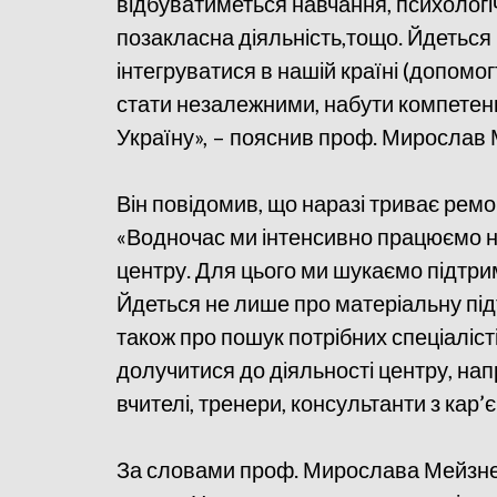
відбуватиметься навчання, психологі
позакласна діяльність,тощо. Йдеться
інтегруватися в нашій країні (допомог
стати незалежними, набути компетенці
Україну», – пояснив проф. Мирослав
Він повідомив, що наразі триває рем
«Водночас ми інтенсивно працюємо н
центру. Для цього ми шукаємо підтрим
Йдеться не лише про матеріальну пі
також про пошук потрібних спеціалістів
долучитися до діяльності центру, нап
вчителі, тренери, консультанти з кар’
За словами проф. Мирослава Мейзнер