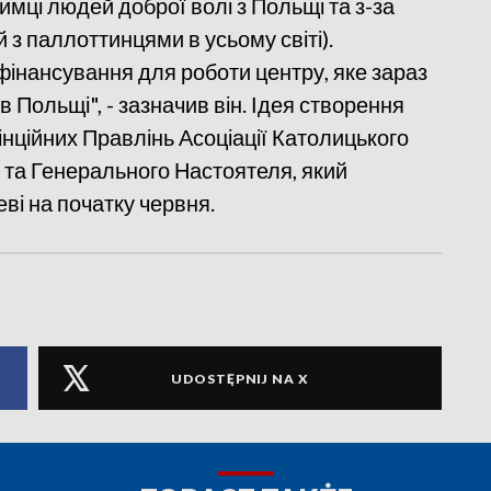
мці людей доброї волі з Польщі та з-за
 з паллоттинцями в усьому світі).
інансування для роботи центру, яке зараз
 Польщі", - зазначив він. Ідея створення
нційних Правлінь Асоціації Католицького
 та Генерального Настоятеля, який
ві на початку червня.
UDOSTĘPNIJ NA X