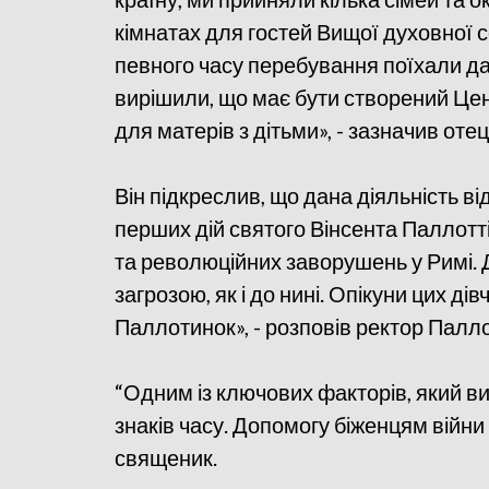
кімнатах для гостей Вищої духовної се
певного часу перебування поїхали да
вирішили, що має бути створений Цен
для матерів з дітьми», - зазначив о
Він підкреслив, що дана діяльність ві
перших дій святого Вінсента Паллотт
та революційних заворушень у Римі. Д
загрозою, як і до нині. Опікуни цих ді
Паллотинок», - розповів ректор Палло
“Одним із ключових факторів, який в
знаків часу. Допомогу біженцям війни
священик.