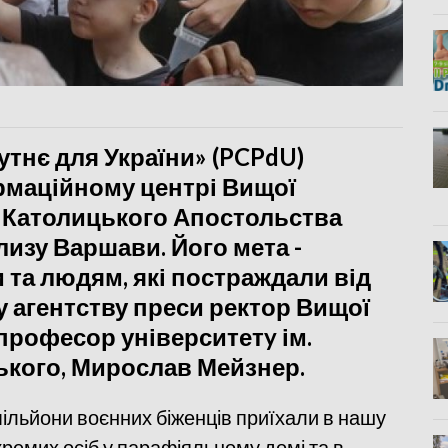
тнє для України» (PCPdU)
рмаційному центрі Вищої
ї Католицького Апостольства
лизу Варшави. Його мета -
 та людям, які постраждали від
у агентству преси ректор Вищої
 професор університетy ім.
кого, Мирослав Мейзнер.
 мільйони воєнних біженців приїхали в нашу
окремих осіб у парафіяльному домі та в