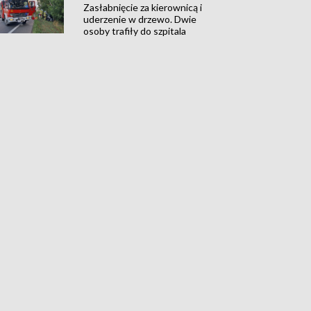
Zasłabnięcie za kierownicą i
uderzenie w drzewo. Dwie
osoby trafiły do szpitala