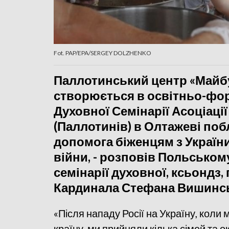
Fot. PAP/EPA/SERGEY DOLZHENKO
Паллотинський центр «Майбу
створюється в освітньо-фо
Духовної Семінарії Асоціаці
(Паллотинів) в Олтажеві поб
допомога біженцям з України
війни, - розповів Польськом
семінарії духовної, ксьондз,
Кардинала Стефана Вишинсь
«Після нападу Росії на Україну, коли
країну, ми прийняли кілька сімей та 