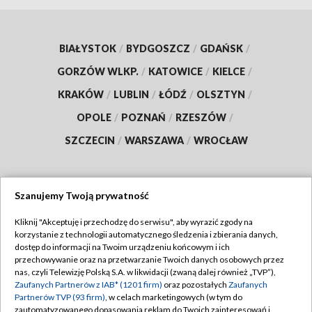
BIAŁYSTOK
/
BYDGOSZCZ
/
GDAŃSK
/
GORZÓW WLKP.
/
KATOWICE
/
KIELCE
/
KRAKÓW
/
LUBLIN
/
ŁÓDŹ
/
OLSZTYN
/
OPOLE
/
POZNAŃ
/
RZESZÓW
/
SZCZECIN
/
WARSZAWA
/
WROCŁAW
Szanujemy Twoją prywatność
Dołącz do nas:
Kliknij "Akceptuję i przechodzę do serwisu", aby wyrazić zgody na
korzystanie z technologii automatycznego śledzenia i zbierania danych,
TVP
dostęp do informacji na Twoim urządzeniu końcowym i ich
Abonament TVP
przechowywanie oraz na przetwarzanie Twoich danych osobowych przez
Regulamin TVP
nas, czyli Telewizję Polską S.A. w likwidacji (zwaną dalej również „TVP”),
Emisja w TVP
Zaufanych Partnerów z IAB* (1201 firm)
oraz pozostałych
Zaufanych
Polityka prywatności
Partnerów TVP (93 firm)
, w celach marketingowych (w tym do
Centrum informacji TVP
Moje zgody
zautomatyzowanego dopasowania reklam do Twoich zainteresowań i