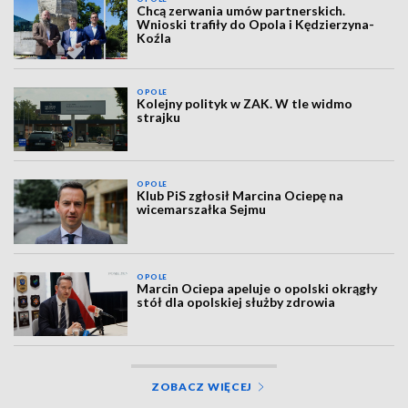
Chcą zerwania umów partnerskich.
Wnioski trafiły do Opola i Kędzierzyna-
Koźla
OPOLE
Kolejny polityk w ZAK. W tle widmo
strajku
OPOLE
Klub PiS zgłosił Marcina Ociepę na
wicemarszałka Sejmu
OPOLE
Marcin Ociepa apeluje o opolski okrągły
stół dla opolskiej służby zdrowia
ZOBACZ WIĘCEJ