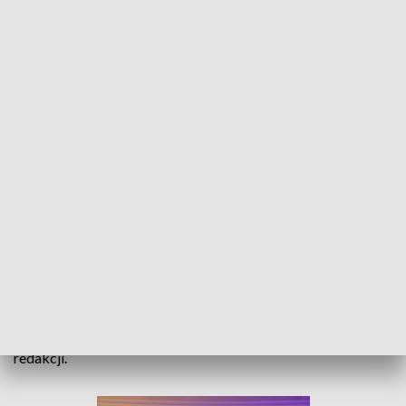
Oskarżają o brak kompetencji pracowników WiK. Nominaci prezydenta mijają
się z prawdą.
Sebastian Paroń i Agnieszka Maślak, wiceprezesi WiK,
starają się wykazać, że zawieszony szef spółki - Ireneusz Jaki
zatrudniał niekompetentne osoby. I jak się okazuje mijają się
z prawdą. Jedna z opisywanych osób zgłosiła się do naszej
redakcji.