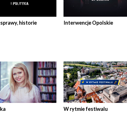
 sprawy, historie
Interwencje Opolskie
ka
W rytmie festiwalu