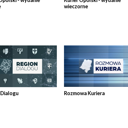
Opolski - wydanie
Kurier Opolski - wydanie
e
wieczorne
 Dialogu
Rozmowa Kuriera