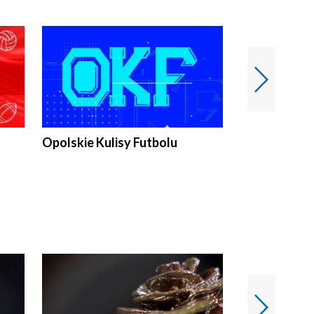
Opolskie Kulisy Futbolu
Złote chwile
sportu