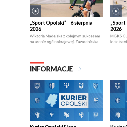
„Sport Opolski” – 6 sierpnia
„Sport 
2026
2026
Wiktoria Madejska z kolejnym sukcesem
MGKS Cuk
na arenie ogólnokrajowej. Zawodniczka
lecie ist
Klubu Kolarskiego Ziemia Brzeska
odbył się
została podwójna Mistrzynią Polski
również o
Juniorów Młodszych w kolarstwie
Otwartyc
torowym.
plażowej
INFORMACJE
meczu Ko