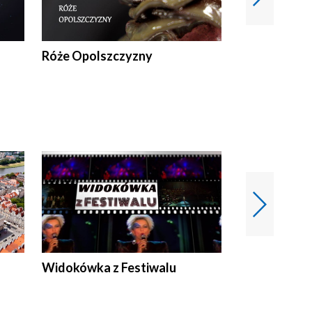
Róże Opolszczyzny
Czas report
Widokówka z Festiwalu
Strefa Kultu