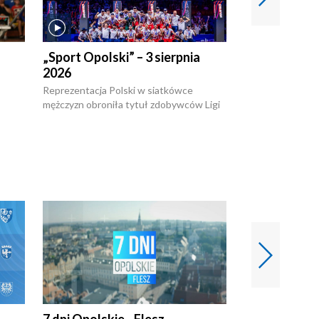
„Sport Opolski” – 3 sierpnia
„Sport Opolsk
2026
Reprezentacja P
mężczyzn w półfi
Reprezentacja Polski w siatkówce
meczu ćwierćfin
mężczyzn obroniła tytuł zdobywców Ligi
Biało-Czerwoni p
w
Narodów. W finale pokonali Amerykanów
Ningbo Ukraińcó
niejów
po tie-breaku. W meczu nie zabrakło
opolskich wątków.