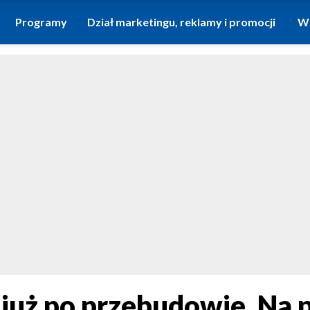
Programy
Dział marketingu, reklamy i promocji
Wi
już po przebudowie. Na 