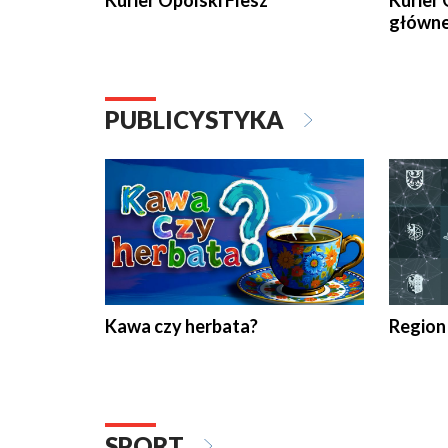
Kurier Opolski Flesz
Kurier 
główn
PUBLICYSTYKA
Kawa czy herbata?
Region
SPORT