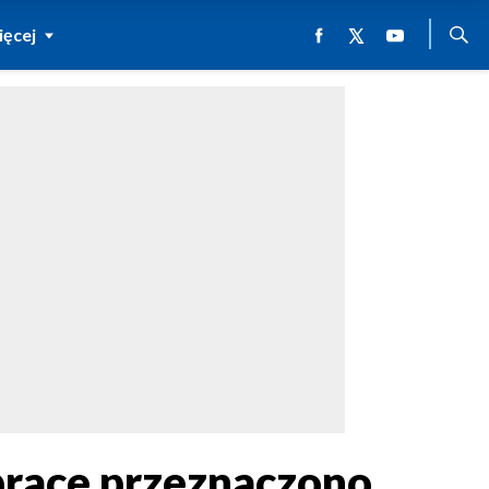
ęcej
prace przeznaczono