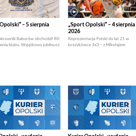
Opolski” – 5 sierpnia
„Sport Opolski” – 4 sierpnia
2026
rownik Baborów obchodził 80-
Reprezentacja Polski do lat 21 w
nienia klubu. Wyjątkowy jubileusz
koszykówce 3x3 – z Mikołajem
 na sportowo. W programie
Kowalczykiem z opolskiego AZS-u 
 turnieju eliminacyjnym
składzie - wygrała dwa z trzech tur
h Mistrzostw w siatkówce
w ramach Ligi Narodów. Rywalizacja
 amatorów w Opolu oraz o
odbyła się w węgierskim Szolnok.
lejarza Opole. Zapraszamy!